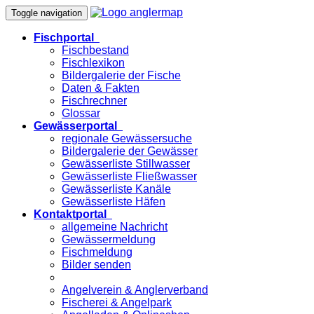
Toggle navigation
Fischportal
Fischbestand
Fischlexikon
Bildergalerie der Fische
Daten & Fakten
Fischrechner
Glossar
Gewässerportal
regionale Gewässersuche
Bildergalerie der Gewässer
Gewässerliste Stillwasser
Gewässerliste Fließwasser
Gewässerliste Kanäle
Gewässerliste Häfen
Kontaktportal
allgemeine Nachricht
Gewässermeldung
Fischmeldung
Bilder senden
Angelverein & Anglerverband
Fischerei & Angelpark