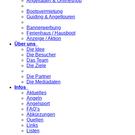
Angelladen & Onlineshop
Bootsvermietung
Guiding & Angeltouren
Bannerwerbung
Ferienhaus / Hausboot
Anzeige / Aktion
Über uns
Die Idee
Die Besucher
Das Team
Die Ziele
Die Partner
Die Mediadaten
Infos
Aktuelles
Angeln
Angelsport
FAQ’s
Abkürzungen
Quellen
Links
Listen