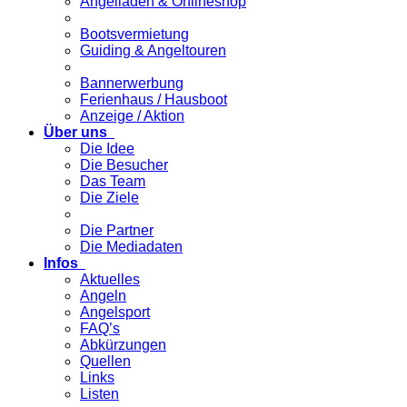
Angelladen & Onlineshop
Bootsvermietung
Guiding & Angeltouren
Bannerwerbung
Ferienhaus / Hausboot
Anzeige / Aktion
Über uns
Die Idee
Die Besucher
Das Team
Die Ziele
Die Partner
Die Mediadaten
Infos
Aktuelles
Angeln
Angelsport
FAQ’s
Abkürzungen
Quellen
Links
Listen