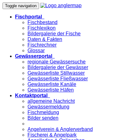
Toggle navigation
Fischportal
Fischbestand
Fischlexikon
Bildergalerie der Fische
Daten & Fakten
Fischrechner
Glossar
Gewässerportal
regionale Gewässersuche
Bildergalerie der Gewässer
Gewässerliste Stillwasser
Gewässerliste Fließwasser
Gewässerliste Kanäle
Gewässerliste Häfen
Kontaktportal
allgemeine Nachricht
Gewässermeldung
Fischmeldung
Bilder senden
Angelverein & Anglerverband
Fischerei & Angelpark