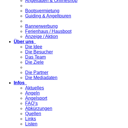
Angelladen & Onlineshop
Bootsvermietung
Guiding & Angeltouren
Bannerwerbung
Ferienhaus / Hausboot
Anzeige / Aktion
Über uns
Die Idee
Die Besucher
Das Team
Die Ziele
Die Partner
Die Mediadaten
Infos
Aktuelles
Angeln
Angelsport
FAQ’s
Abkürzungen
Quellen
Links
Listen