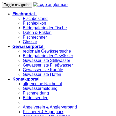
Toggle navigation
Fischportal
Fischbestand
Fischlexikon
Bildergalerie der Fische
Daten & Fakten
Fischrechner
Glossar
Gewässerportal
regionale Gewässersuche
Bildergalerie der Gewässer
Gewässerliste Stillwasser
Gewässerliste Fließwasser
Gewässerliste Kanäle
Gewässerliste Häfen
Kontaktportal
allgemeine Nachricht
Gewässermeldung
Fischmeldung
Bilder senden
Angelverein & Anglerverband
Fischerei & Angelpark