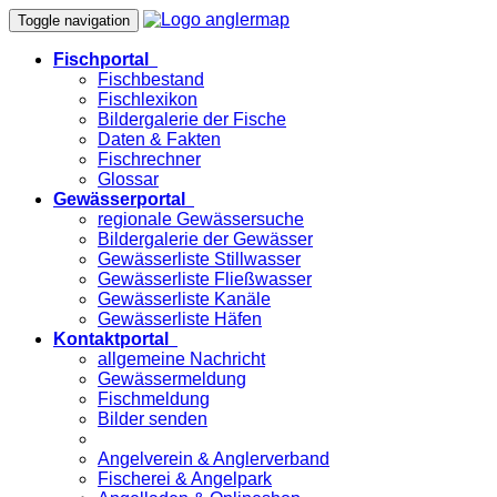
Toggle navigation
Fischportal
Fischbestand
Fischlexikon
Bildergalerie der Fische
Daten & Fakten
Fischrechner
Glossar
Gewässerportal
regionale Gewässersuche
Bildergalerie der Gewässer
Gewässerliste Stillwasser
Gewässerliste Fließwasser
Gewässerliste Kanäle
Gewässerliste Häfen
Kontaktportal
allgemeine Nachricht
Gewässermeldung
Fischmeldung
Bilder senden
Angelverein & Anglerverband
Fischerei & Angelpark