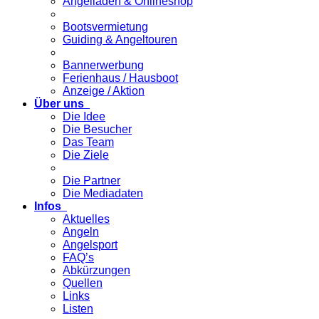
Angelladen & Onlineshop
Bootsvermietung
Guiding & Angeltouren
Bannerwerbung
Ferienhaus / Hausboot
Anzeige / Aktion
Über uns
Die Idee
Die Besucher
Das Team
Die Ziele
Die Partner
Die Mediadaten
Infos
Aktuelles
Angeln
Angelsport
FAQ’s
Abkürzungen
Quellen
Links
Listen