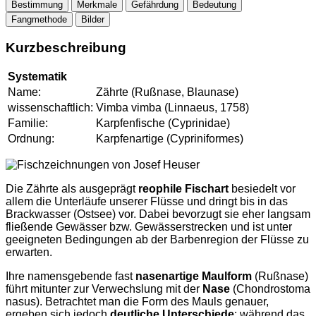
Bestimmung
Merkmale
Gefährdung
Bedeutung
Fangmethode
Bilder
Kurzbeschreibung
Systematik
Name:
Zährte (Rußnase, Blaunase)
wissenschaftlich:
Vimba vimba (Linnaeus, 1758)
Familie:
Karpfenfische (Cyprinidae)
Ordnung:
Karpfenartige (Cypriniformes)
Die Zährte als ausgeprägt
reophile Fischart
besiedelt vor
allem die Unterläufe unserer Flüsse und dringt bis in das
Brackwasser (Ostsee) vor. Dabei bevorzugt sie eher langsam
fließende Gewässer bzw. Gewässerstrecken und ist unter
geeigneten Bedingungen ab der Barbenregion der Flüsse zu
erwarten.
Ihre namensgebende fast
nasenartige Maulform
(Rußnase)
führt mitunter zur Verwechslung mit der
Nase
(Chondrostoma
nasus). Betrachtet man die Form des Mauls genauer,
ergeben sich jedoch
deutliche Unterschiede
: während das