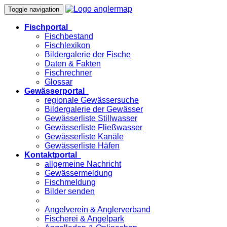
Toggle navigation
Fischportal
Fischbestand
Fischlexikon
Bildergalerie der Fische
Daten & Fakten
Fischrechner
Glossar
Gewässerportal
regionale Gewässersuche
Bildergalerie der Gewässer
Gewässerliste Stillwasser
Gewässerliste Fließwasser
Gewässerliste Kanäle
Gewässerliste Häfen
Kontaktportal
allgemeine Nachricht
Gewässermeldung
Fischmeldung
Bilder senden
Angelverein & Anglerverband
Fischerei & Angelpark