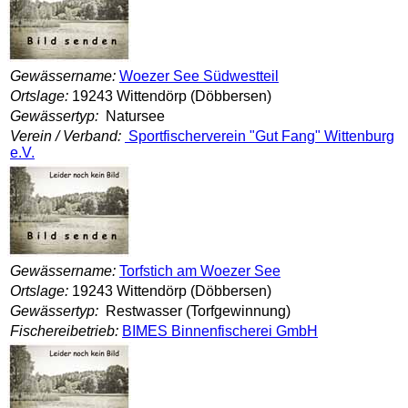
Gewässername:
Woezer See Südwestteil
Ortslage:
19243 Wittendörp (Döbbersen)
Gewässertyp:
Natursee
Verein / Verband:
Sportfischerverein "Gut Fang" Wittenburg
e.V.
Gewässername:
Torfstich am Woezer See
Ortslage:
19243 Wittendörp (Döbbersen)
Gewässertyp:
Restwasser (Torfgewinnung)
Fischereibetrieb:
BIMES Binnenfischerei GmbH