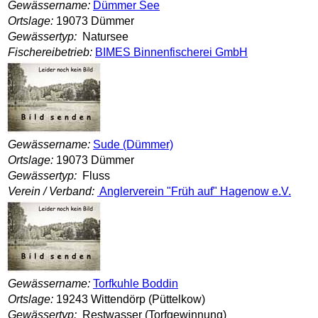
Gewässername:
Dümmer See
Ortslage:
19073 Dümmer
Gewässertyp:
Natursee
Fischereibetrieb:
BIMES Binnenfischerei GmbH
Gewässername:
Sude (Dümmer)
Ortslage:
19073 Dümmer
Gewässertyp:
Fluss
Verein / Verband:
Anglerverein "Früh auf" Hagenow e.V.
Gewässername:
Torfkuhle Boddin
Ortslage:
19243 Wittendörp (Püttelkow)
Gewässertyp:
Restwasser (Torfgewinnung)