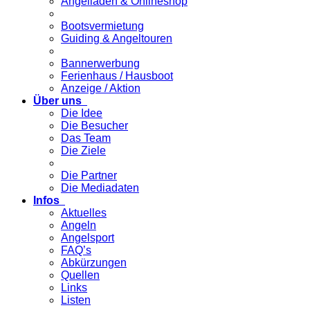
Angelladen & Onlineshop
Bootsvermietung
Guiding & Angeltouren
Bannerwerbung
Ferienhaus / Hausboot
Anzeige / Aktion
Über uns
Die Idee
Die Besucher
Das Team
Die Ziele
Die Partner
Die Mediadaten
Infos
Aktuelles
Angeln
Angelsport
FAQ’s
Abkürzungen
Quellen
Links
Listen