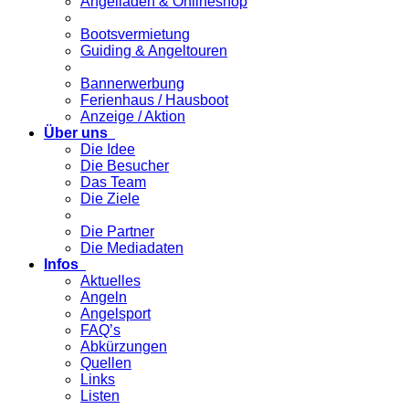
Angelladen & Onlineshop
Bootsvermietung
Guiding & Angeltouren
Bannerwerbung
Ferienhaus / Hausboot
Anzeige / Aktion
Über uns
Die Idee
Die Besucher
Das Team
Die Ziele
Die Partner
Die Mediadaten
Infos
Aktuelles
Angeln
Angelsport
FAQ’s
Abkürzungen
Quellen
Links
Listen