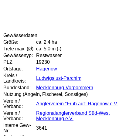
Gewässerdaten
Größe:
ca. 2,4 ha
Tiefe max. (Ø):
ca. 5,0 m (-)
Gewässertyp:
Restwasser
PLZ
19230
Ortslage:
Hagenow
Kreis /
Ludwigslust-Parchim
Landkreis:
Bundesland:
Mecklenburg-Vorpommern
Nutzung (Angeln, Fischerei, Sonstiges)
Verein /
Anglerverein "Früh auf" Hagenow e.V.
Verband:
Verein /
Regionalanglerverband Süd-West
Verband:
Mecklenburg e.V.
interne Gew-
3641
Nr: