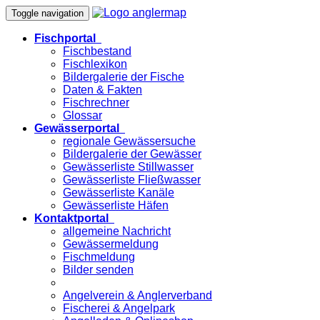
Toggle navigation
Fischportal
Fischbestand
Fischlexikon
Bildergalerie der Fische
Daten & Fakten
Fischrechner
Glossar
Gewässerportal
regionale Gewässersuche
Bildergalerie der Gewässer
Gewässerliste Stillwasser
Gewässerliste Fließwasser
Gewässerliste Kanäle
Gewässerliste Häfen
Kontaktportal
allgemeine Nachricht
Gewässermeldung
Fischmeldung
Bilder senden
Angelverein & Anglerverband
Fischerei & Angelpark