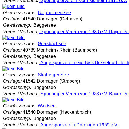
Verein / Verband:
Sportanglerverein Köln-Mülheim 1911 e.V.
Gewässername:
Balgheimer See
Ortslage:
41540 Dormagen (Delhoven)
Gewässertyp:
Baggersee
Verein / Verband:
Sportangler Verein von 1923 e.V. Bayer D
Gewässername:
Greisbachsee
Ortslage:
40789 Monheim / Rhein (Baumberg)
Gewässertyp:
Baggersee
Verein / Verband:
Angelsportverein Gut Biss Düsseldorf-Holt
Gewässername:
Straberger See
Ortslage:
41542 Dormagen (Straberg)
Gewässertyp:
Baggersee
Verein / Verband:
Sportangler Verein von 1923 e.V. Bayer D
Gewässername:
Waldsee
Ortslage:
41540 Dormagen (Hackenbroich)
Gewässertyp:
Baggersee
Verein / Verband:
Angelsportverein Dormagen 1959 e.V.