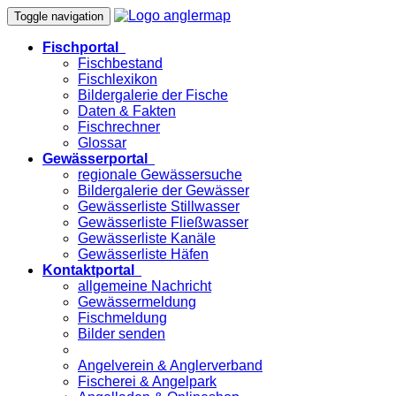
Toggle navigation
Fischportal
Fischbestand
Fischlexikon
Bildergalerie der Fische
Daten & Fakten
Fischrechner
Glossar
Gewässerportal
regionale Gewässersuche
Bildergalerie der Gewässer
Gewässerliste Stillwasser
Gewässerliste Fließwasser
Gewässerliste Kanäle
Gewässerliste Häfen
Kontaktportal
allgemeine Nachricht
Gewässermeldung
Fischmeldung
Bilder senden
Angelverein & Anglerverband
Fischerei & Angelpark