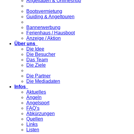
Angelladen & Onlineshop
Bootsvermietung
Guiding & Angeltouren
Bannerwerbung
Ferienhaus / Hausboot
Anzeige / Aktion
Über uns
Die Idee
Die Besucher
Das Team
Die Ziele
Die Partner
Die Mediadaten
Infos
Aktuelles
Angeln
Angelsport
FAQ’s
Abkürzungen
Quellen
Links
Listen