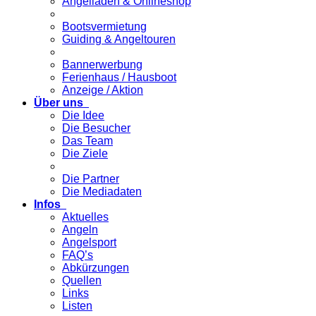
Angelladen & Onlineshop
Bootsvermietung
Guiding & Angeltouren
Bannerwerbung
Ferienhaus / Hausboot
Anzeige / Aktion
Über uns
Die Idee
Die Besucher
Das Team
Die Ziele
Die Partner
Die Mediadaten
Infos
Aktuelles
Angeln
Angelsport
FAQ’s
Abkürzungen
Quellen
Links
Listen