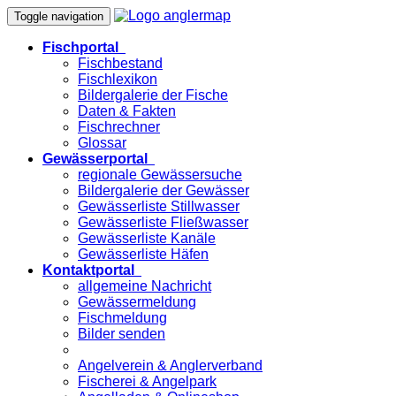
Toggle navigation
Fischportal
Fischbestand
Fischlexikon
Bildergalerie der Fische
Daten & Fakten
Fischrechner
Glossar
Gewässerportal
regionale Gewässersuche
Bildergalerie der Gewässer
Gewässerliste Stillwasser
Gewässerliste Fließwasser
Gewässerliste Kanäle
Gewässerliste Häfen
Kontaktportal
allgemeine Nachricht
Gewässermeldung
Fischmeldung
Bilder senden
Angelverein & Anglerverband
Fischerei & Angelpark