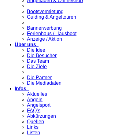
Angelladen & Onlineshop
Bootsvermietung
Guiding & Angeltouren
Bannerwerbung
Ferienhaus / Hausboot
Anzeige / Aktion
Über uns
Die Idee
Die Besucher
Das Team
Die Ziele
Die Partner
Die Mediadaten
Infos
Aktuelles
Angeln
Angelsport
FAQ’s
Abkürzungen
Quellen
Links
Listen