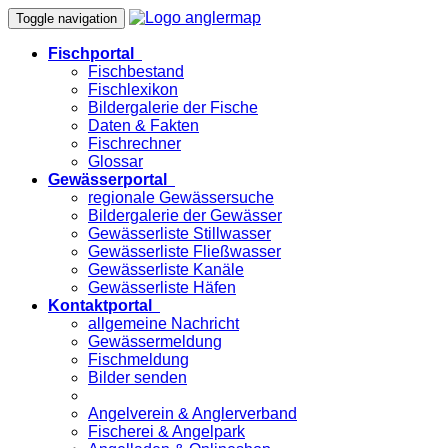
Toggle navigation
Fischportal
Fischbestand
Fischlexikon
Bildergalerie der Fische
Daten & Fakten
Fischrechner
Glossar
Gewässerportal
regionale Gewässersuche
Bildergalerie der Gewässer
Gewässerliste Stillwasser
Gewässerliste Fließwasser
Gewässerliste Kanäle
Gewässerliste Häfen
Kontaktportal
allgemeine Nachricht
Gewässermeldung
Fischmeldung
Bilder senden
Angelverein & Anglerverband
Fischerei & Angelpark