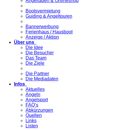
Angelladen & Onlineshop
Bootsvermietung
Guiding & Angeltouren
Bannerwerbung
Ferienhaus / Hausboot
Anzeige / Aktion
Über uns
Die Idee
Die Besucher
Das Team
Die Ziele
Die Partner
Die Mediadaten
Infos
Aktuelles
Angeln
Angelsport
FAQ’s
Abkürzungen
Quellen
Links
Listen