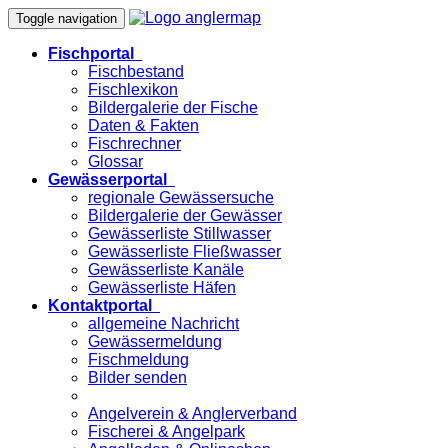
Toggle navigation
Fischportal
Fischbestand
Fischlexikon
Bildergalerie der Fische
Daten & Fakten
Fischrechner
Glossar
Gewässerportal
regionale Gewässersuche
Bildergalerie der Gewässer
Gewässerliste Stillwasser
Gewässerliste Fließwasser
Gewässerliste Kanäle
Gewässerliste Häfen
Kontaktportal
allgemeine Nachricht
Gewässermeldung
Fischmeldung
Bilder senden
Angelverein & Anglerverband
Fischerei & Angelpark