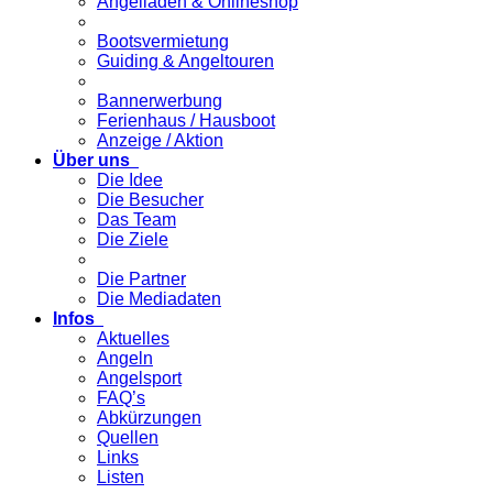
Angelladen & Onlineshop
Bootsvermietung
Guiding & Angeltouren
Bannerwerbung
Ferienhaus / Hausboot
Anzeige / Aktion
Über uns
Die Idee
Die Besucher
Das Team
Die Ziele
Die Partner
Die Mediadaten
Infos
Aktuelles
Angeln
Angelsport
FAQ’s
Abkürzungen
Quellen
Links
Listen