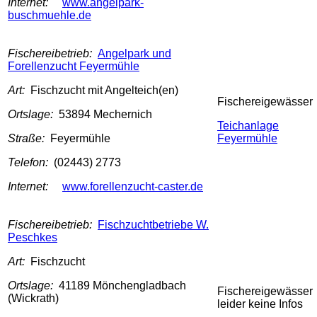
Internet:
www.angelpark-
buschmuehle.de
Fischereibetrieb:
Angelpark und
Forellenzucht Feyermühle
Art:
Fischzucht mit Angelteich(en)
Fischereigewässer
Ortslage:
53894 Mechernich
Teichanlage
Straße:
Feyermühle
Feyermühle
Telefon:
(02443) 2773
Internet:
www.forellenzucht-caster.de
Fischereibetrieb:
Fischzuchtbetriebe W.
Peschkes
Art:
Fischzucht
Ortslage:
41189 Mönchengladbach
Fischereigewässer
(Wickrath)
leider keine Infos