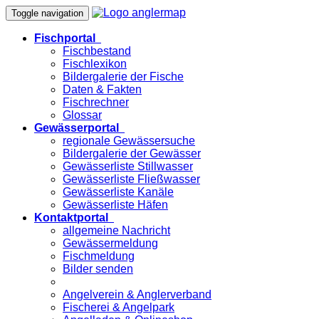
Toggle navigation
Fischportal
Fischbestand
Fischlexikon
Bildergalerie der Fische
Daten & Fakten
Fischrechner
Glossar
Gewässerportal
regionale Gewässersuche
Bildergalerie der Gewässer
Gewässerliste Stillwasser
Gewässerliste Fließwasser
Gewässerliste Kanäle
Gewässerliste Häfen
Kontaktportal
allgemeine Nachricht
Gewässermeldung
Fischmeldung
Bilder senden
Angelverein & Anglerverband
Fischerei & Angelpark