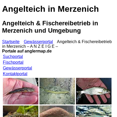
Angelteich in Merzenich
Angelteich & Fischereibetrieb in
Merzenich und Umgebung
Startseite
Gewässerportal
Angelteich & Fischereibetrieb
in Merzenich – A N Z E I G E –
Portale auf
anglermap.de
Suchportal
Fischportal
Gewässerportal
Kontaktportal