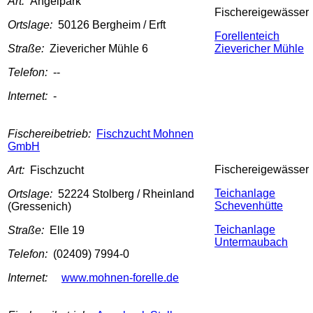
Art:
Angelpark
Fischereigewässer
Ortslage:
50126 Bergheim / Erft
Forellenteich
Straße:
Zievericher Mühle 6
Zievericher Mühle
Telefon:
--
Internet:
-
Fischereibetrieb:
Fischzucht Mohnen
GmbH
Fischereigewässer
Art:
Fischzucht
Teichanlage
Ortslage:
52224 Stolberg / Rheinland
Schevenhütte
(Gressenich)
Teichanlage
Straße:
Elle 19
Untermaubach
Telefon:
(02409) 7994-0
Internet:
www.mohnen-forelle.de