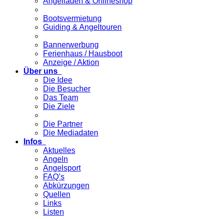
Angelladen & Onlineshop
Bootsvermietung
Guiding & Angeltouren
Bannerwerbung
Ferienhaus / Hausboot
Anzeige / Aktion
Über uns
Die Idee
Die Besucher
Das Team
Die Ziele
Die Partner
Die Mediadaten
Infos
Aktuelles
Angeln
Angelsport
FAQ’s
Abkürzungen
Quellen
Links
Listen