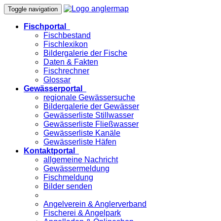
Toggle navigation
Fischportal
Fischbestand
Fischlexikon
Bildergalerie der Fische
Daten & Fakten
Fischrechner
Glossar
Gewässerportal
regionale Gewässersuche
Bildergalerie der Gewässer
Gewässerliste Stillwasser
Gewässerliste Fließwasser
Gewässerliste Kanäle
Gewässerliste Häfen
Kontaktportal
allgemeine Nachricht
Gewässermeldung
Fischmeldung
Bilder senden
Angelverein & Anglerverband
Fischerei & Angelpark