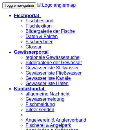
Toggle navigation
Fischportal
Fischbestand
Fischlexikon
Bildergalerie der Fische
Daten & Fakten
Fischrechner
Glossar
Gewässerportal
regionale Gewässersuche
Bildergalerie der Gewässer
Gewässerliste Stillwasser
Gewässerliste Fließwasser
Gewässerliste Kanäle
Gewässerliste Häfen
Kontaktportal
allgemeine Nachricht
Gewässermeldung
Fischmeldung
Bilder senden
Angelverein & Anglerverband
Fischerei & Angelpark