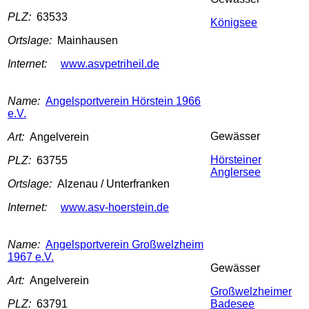
PLZ:
63533
Königsee
Ortslage:
Mainhausen
Internet:
www.asvpetriheil.de
Name:
Angelsportverein Hörstein 1966
e.V.
Gewässer
Art:
Angelverein
Hörsteiner
PLZ:
63755
Anglersee
Ortslage:
Alzenau / Unterfranken
Internet:
www.asv-hoerstein.de
Name:
Angelsportverein Großwelzheim
1967 e.V.
Gewässer
Art:
Angelverein
Großwelzheimer
PLZ:
63791
Badesee