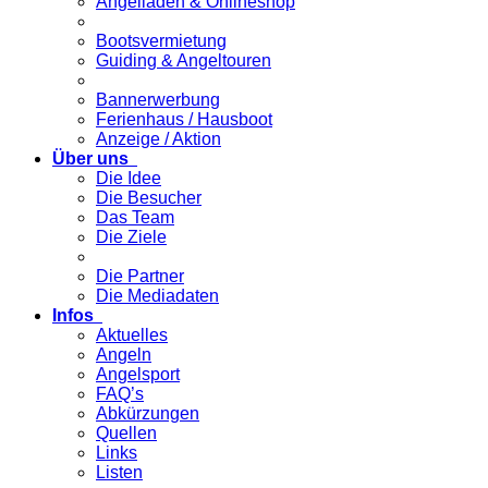
Angelladen & Onlineshop
Bootsvermietung
Guiding & Angeltouren
Bannerwerbung
Ferienhaus / Hausboot
Anzeige / Aktion
Über uns
Die Idee
Die Besucher
Das Team
Die Ziele
Die Partner
Die Mediadaten
Infos
Aktuelles
Angeln
Angelsport
FAQ’s
Abkürzungen
Quellen
Links
Listen