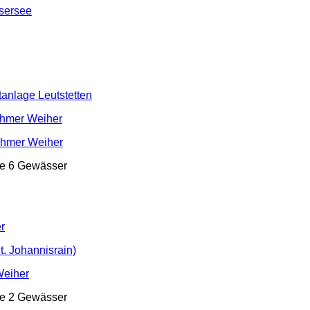
sersee
anlage Leutstetten
hmer Weiher
öhmer Weiher
re 6 Gewässer
r
t. Johannisrain)
Weiher
re 2 Gewässer