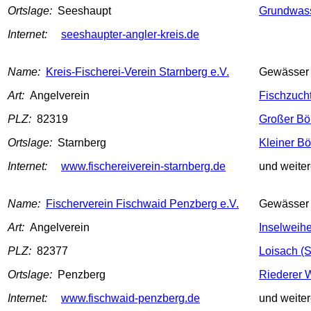
Ortslage:
Seeshaupt
Grundwas
Internet:
seeshaupter-angler-kreis.de
Name:
Kreis-Fischerei-Verein Starnberg e.V.
Gewässer
Art:
Angelverein
Fischzucht
PLZ:
82319
Großer Bö
Ortslage:
Starnberg
Kleiner B
Internet:
www.fischereiverein-starnberg.de
und weite
Name:
Fischerverein Fischwaid Penzberg e.V.
Gewässer
Art:
Angelverein
Inselweihe
PLZ:
82377
Loisach (S
Ortslage:
Penzberg
Riederer 
Internet:
www.fischwaid-penzberg.de
und weite