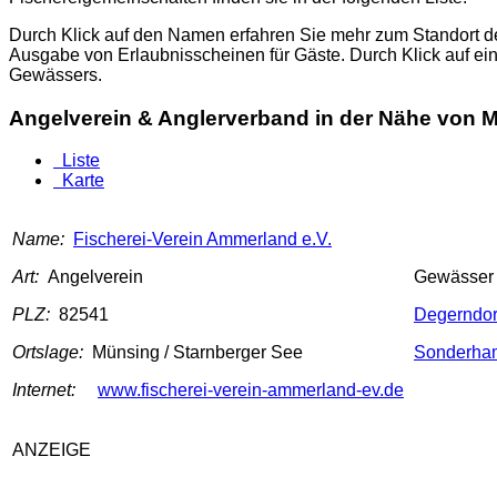
Durch Klick auf den Namen erfahren Sie mehr zum Standort d
Ausgabe von Erlaubnisscheinen für Gäste. Durch Klick auf ei
Gewässers.
Angelverein & Anglerverband in der Nähe von M
Liste
Karte
Name:
Fischerei-Verein Ammerland e.V.
Art:
Angelverein
Gewässer
PLZ:
82541
Degerndor
Ortslage:
Münsing / Starnberger See
Sonderha
Internet:
www.fischerei-verein-ammerland-ev.de
ANZEIGE