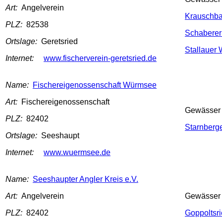
Art:
Angelverein
Krauschba
PLZ:
82538
Schaberer
Ortslage:
Geretsried
Stallauer 
Internet:
www.fischerverein-geretsried.de
Name:
Fischereigenossenschaft Würmsee
Art:
Fischereigenossenschaft
Gewässer
PLZ:
82402
Starnberg
Ortslage:
Seeshaupt
Internet:
www.wuermsee.de
Name:
Seeshaupter Angler Kreis e.V.
Art:
Angelverein
Gewässer
PLZ:
82402
Goppoltsr