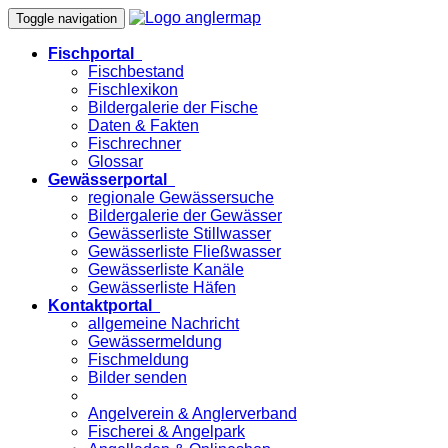
Toggle navigation
Fischportal
Fischbestand
Fischlexikon
Bildergalerie der Fische
Daten & Fakten
Fischrechner
Glossar
Gewässerportal
regionale Gewässersuche
Bildergalerie der Gewässer
Gewässerliste Stillwasser
Gewässerliste Fließwasser
Gewässerliste Kanäle
Gewässerliste Häfen
Kontaktportal
allgemeine Nachricht
Gewässermeldung
Fischmeldung
Bilder senden
Angelverein & Anglerverband
Fischerei & Angelpark