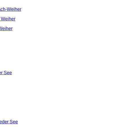
ch-Weiher
 Weiher
Weiher
er See
ieder See