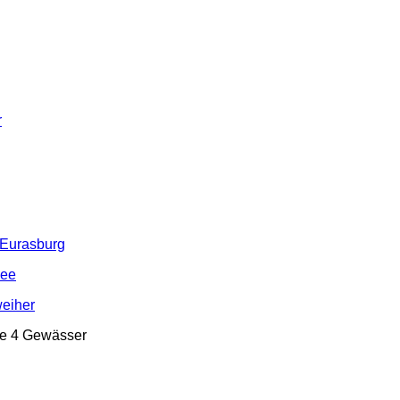
r
 Eurasburg
see
weiher
re 4 Gewässer