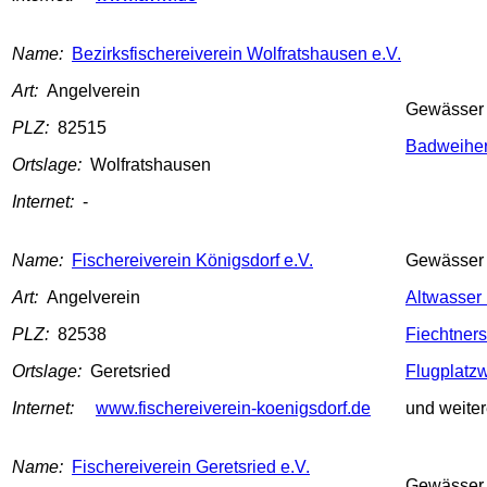
Name:
Bezirksfischereiverein Wolfratshausen e.V.
Art:
Angelverein
Gewässer
PLZ:
82515
Badweihe
Ortslage:
Wolfratshausen
Internet:
-
Name:
Fischereiverein Königsdorf e.V.
Gewässer
Art:
Angelverein
Altwasser
PLZ:
82538
Fiechtner
Ortslage:
Geretsried
Flugplatz
Internet:
www.fischereiverein-koenigsdorf.de
und weite
Name:
Fischereiverein Geretsried e.V.
Gewässer