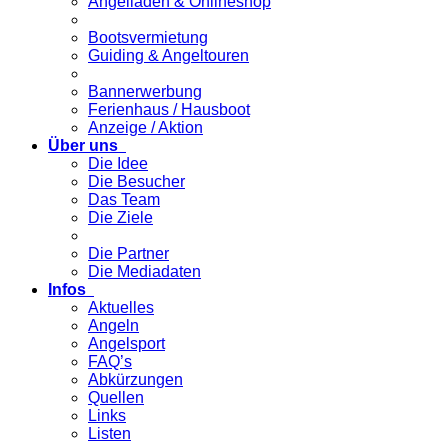
Angelladen & Onlineshop
Bootsvermietung
Guiding & Angeltouren
Bannerwerbung
Ferienhaus / Hausboot
Anzeige / Aktion
Über uns
Die Idee
Die Besucher
Das Team
Die Ziele
Die Partner
Die Mediadaten
Infos
Aktuelles
Angeln
Angelsport
FAQ’s
Abkürzungen
Quellen
Links
Listen