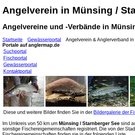
Angelverein in Münsing / St
Angelvereine und -Verbände in Münsi
Startseite
Gewässerportal
Angelverein & Anglerverband in 
Portale auf
anglermap.de
Suchportal
Fischportal
Gewässerportal
Kontaktportal
Diese und weitere Bilder finden Sie in der
Bildergalerie der F
Im Umkreis von 50 km um
Münsing / Starnberger See
sind a
sonstige Fischereigemeinschaften registriert. Die von der St
Fischereigemeinschaften finden sie in der folgenden Liste.