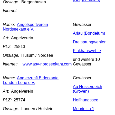
Ortslage:
Bergenhusen
Internet:
-
Name:
Angelsportverein
Gewässer
Nordseekant e.V.
Arlau (Bondelum)
Art:
Angelverein
Dreisprungwehlen
PLZ:
25813
Finkhauswehle
Ortslage:
Husum / Nordsee
und weitere 10
Internet:
www.asv-nordseekant.com
Gewässer
Name:
Anglerzunft Eiderkante
Gewässer
Lunden-Lehe e.V.
Au Nesserdeich
Art:
Angelverein
(Groven)
PLZ:
25774
Hoffnungssee
Ortslage:
Lunden / Holstein
Moorteich 1