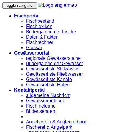
Toggle navigation
Fischportal
Fischbestand
Fischlexikon
Bildergalerie der Fische
Daten & Fakten
Fischrechner
Glossar
Gewässerportal
regionale Gewässersuche
Bildergalerie der Gewässer
Gewässerliste Stillwasser
Gewässerliste Fließwasser
Gewässerliste Kanäle
Gewässerliste Häfen
Kontaktportal
allgemeine Nachricht
Gewässermeldung
Fischmeldung
Bilder senden
Angelverein & Anglerverband
Fischerei & Angelpark