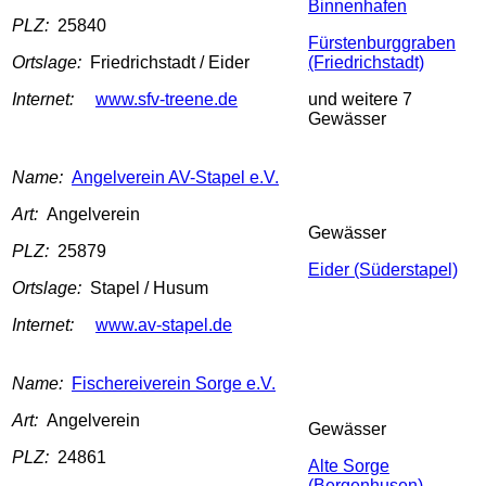
Binnenhafen
PLZ:
25840
Fürstenburggraben
Ortslage:
Friedrichstadt / Eider
(Friedrichstadt)
Internet:
www.sfv-treene.de
und weitere 7
Gewässer
Name:
Angelverein AV-Stapel e.V.
Art:
Angelverein
Gewässer
PLZ:
25879
Eider (Süderstapel)
Ortslage:
Stapel / Husum
Internet:
www.av-stapel.de
Name:
Fischereiverein Sorge e.V.
Art:
Angelverein
Gewässer
PLZ:
24861
Alte Sorge
(Bergenhusen)