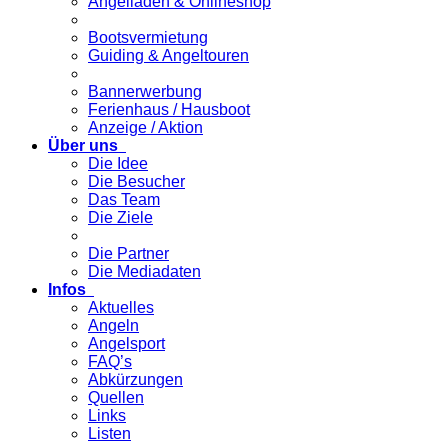
Angelladen & Onlineshop
Bootsvermietung
Guiding & Angeltouren
Bannerwerbung
Ferienhaus / Hausboot
Anzeige / Aktion
Über uns
Die Idee
Die Besucher
Das Team
Die Ziele
Die Partner
Die Mediadaten
Infos
Aktuelles
Angeln
Angelsport
FAQ’s
Abkürzungen
Quellen
Links
Listen