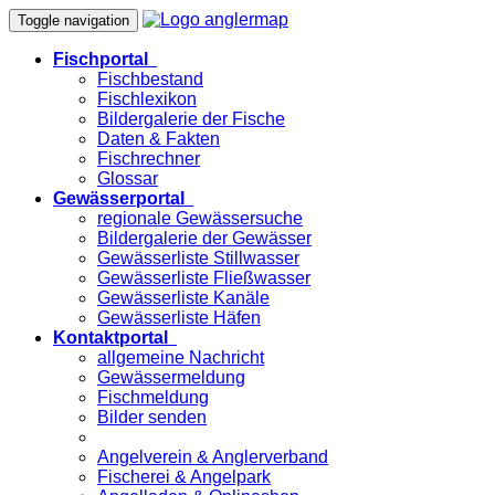
Toggle navigation
Fischportal
Fischbestand
Fischlexikon
Bildergalerie der Fische
Daten & Fakten
Fischrechner
Glossar
Gewässerportal
regionale Gewässersuche
Bildergalerie der Gewässer
Gewässerliste Stillwasser
Gewässerliste Fließwasser
Gewässerliste Kanäle
Gewässerliste Häfen
Kontaktportal
allgemeine Nachricht
Gewässermeldung
Fischmeldung
Bilder senden
Angelverein & Anglerverband
Fischerei & Angelpark