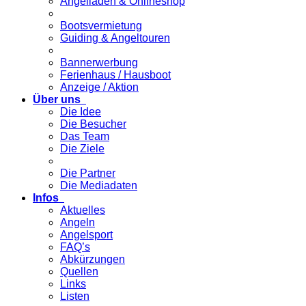
Angelladen & Onlineshop
Bootsvermietung
Guiding & Angeltouren
Bannerwerbung
Ferienhaus / Hausboot
Anzeige / Aktion
Über uns
Die Idee
Die Besucher
Das Team
Die Ziele
Die Partner
Die Mediadaten
Infos
Aktuelles
Angeln
Angelsport
FAQ’s
Abkürzungen
Quellen
Links
Listen