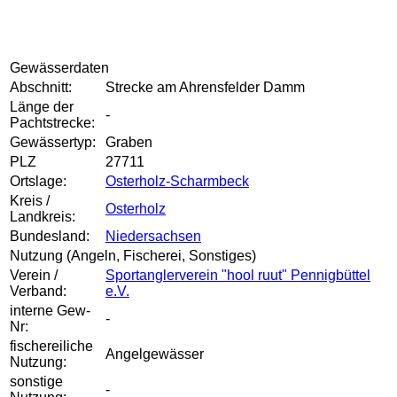
Gewässerdaten
Abschnitt:
Strecke am Ahrensfelder Damm
Länge der
-
Pachtstrecke:
Gewässertyp:
Graben
PLZ
27711
Ortslage:
Osterholz-Scharmbeck
Kreis /
Osterholz
Landkreis:
Bundesland:
Niedersachsen
Nutzung (Angeln, Fischerei, Sonstiges)
Verein /
Sportanglerverein "hool ruut" Pennigbüttel
Verband:
e.V.
interne Gew-
-
Nr:
fischereiliche
Angelgewässer
Nutzung:
sonstige
-