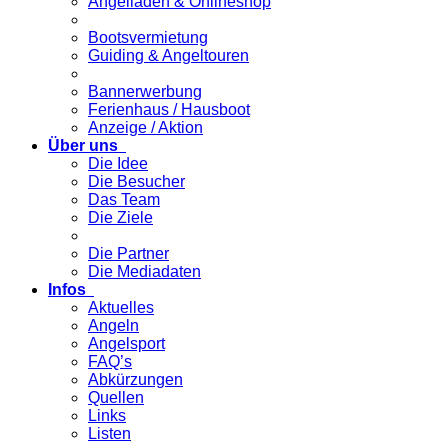
Angelladen & Onlineshop
Bootsvermietung
Guiding & Angeltouren
Bannerwerbung
Ferienhaus / Hausboot
Anzeige / Aktion
Über uns
Die Idee
Die Besucher
Das Team
Die Ziele
Die Partner
Die Mediadaten
Infos
Aktuelles
Angeln
Angelsport
FAQ’s
Abkürzungen
Quellen
Links
Listen