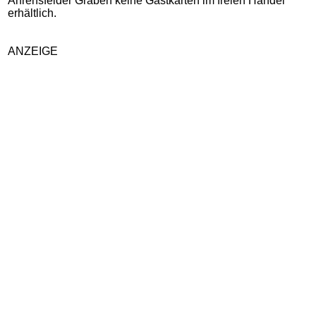
Ahrensfelder Graben keine Gastkarten im freien Handel
erhältlich.
ANZEIGE