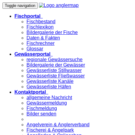
Toggle navigation
Fischportal
Fischbestand
Fischlexikon
Bildergalerie der Fische
Daten & Fakten
Fischrechner
Glossar
Gewässerportal
regionale Gewässersuche
Bildergalerie der Gewässer
Gewässerliste Stillwasser
Gewässerliste Fließwasser
Gewässerliste Kanäle
Gewässerliste Häfen
Kontaktportal
allgemeine Nachricht
Gewässermeldung
Fischmeldung
Bilder senden
Angelverein & Anglerverband
Fischerei & Angelpark