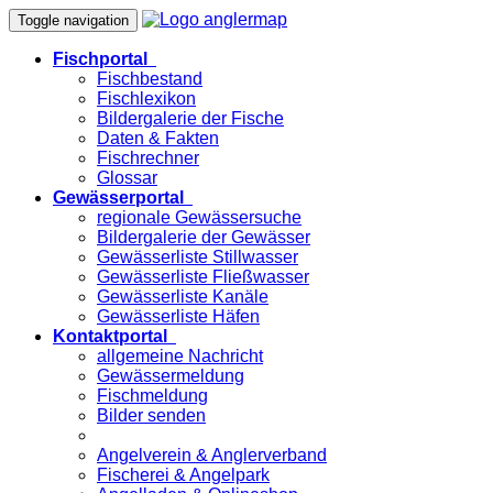
Toggle navigation
Fischportal
Fischbestand
Fischlexikon
Bildergalerie der Fische
Daten & Fakten
Fischrechner
Glossar
Gewässerportal
regionale Gewässersuche
Bildergalerie der Gewässer
Gewässerliste Stillwasser
Gewässerliste Fließwasser
Gewässerliste Kanäle
Gewässerliste Häfen
Kontaktportal
allgemeine Nachricht
Gewässermeldung
Fischmeldung
Bilder senden
Angelverein & Anglerverband
Fischerei & Angelpark