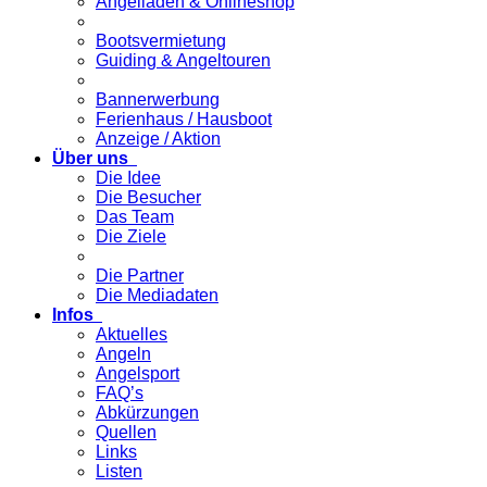
Angelladen & Onlineshop
Bootsvermietung
Guiding & Angeltouren
Bannerwerbung
Ferienhaus / Hausboot
Anzeige / Aktion
Über uns
Die Idee
Die Besucher
Das Team
Die Ziele
Die Partner
Die Mediadaten
Infos
Aktuelles
Angeln
Angelsport
FAQ’s
Abkürzungen
Quellen
Links
Listen