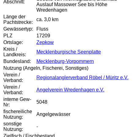
Abschnitt:
Auslauf Massower See bis Höhe
Wredenhagen
Länge der
ca. 3,0 km
Pachtstrecke:
Gewässertyp:
Fluss
PLZ
17209
Ortslage:
Zepkow
Kreis /
Mecklenburgische Seenplatte
Landkreis:
Bundesland:
Mecklenburg-Vorpommern
Nutzung (Angeln, Fischerei, Sonstiges)
Verein /
Regionalanglerverband Röbel / Müritz e.V.
Verband:
Verein /
Angelverein Wredenhagen e.V.
Verband:
interne Gew-
5048
Nr:
fischereiliche
Angelgewässer
Nutzung:
sonstige
-
Nutzung:
Zielfisch / Fischbestand