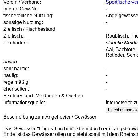
Verein / Verband:
Sportfischerve
interne Gew-Nr:
-
fischereiliche Nutzung:
Angelgewässe
sonstige Nutzung:
-
Zielfisch / Fischbestand
Zielfisch:
Raubfisch, Fri
Fischarten:
aktuelle Meldu
Aal, Bachforel
Rotfeder, Schl
davon
sehr häufig:
-
häufig:
-
regelmäßig:
-
eher selten:
-
Fischbestand, Meldungen & Quellen
Informationsquelle:
Internetseite 
Fischbestand akt
Beschreibung zum Angelrevier / Gewässer
Das Gewässer "Enges Türchen" ist ein durch ein Längsbauw
Ende ist das Gewässer offen und steht somit mit dem Rheinstr