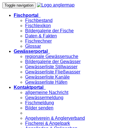
Toggle navigation
Fischportal
Fischbestand
Fischlexikon
Bildergalerie der Fische
Daten & Fakten
Fischrechner
Glossar
Gewässerportal
regionale Gewässersuche
Bildergalerie der Gewässer
Gewässerliste Stillwasser
Gewässerliste Fließwasser
Gewässerliste Kanäle
Gewässerliste Häfen
Kontaktportal
allgemeine Nachricht
Gewässermeldung
Fischmeldung
Bilder senden
Angelverein & Anglerverband
Fischerei & Angelpark