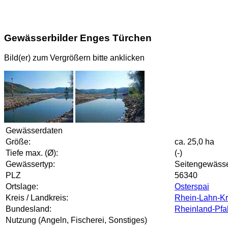
Gewässerbilder Enges Türchen
Bild(er) zum Vergrößern bitte anklicken
Gewässerdaten
Größe:
ca. 25,0 ha
Tiefe max. (Ø):
(-)
Gewässertyp:
Seitengewäss
PLZ
56340
Ortslage:
Osterspai
Kreis / Landkreis:
Rhein-Lahn-Kr
Bundesland:
Rheinland-Pfa
Nutzung (Angeln, Fischerei, Sonstiges)