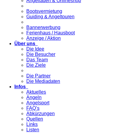
Angelladen & Onlineshop
Bootsvermietung
Guiding & Angeltouren
Bannerwerbung
Ferienhaus / Hausboot
Anzeige / Aktion
Über uns
Die Idee
Die Besucher
Das Team
Die Ziele
Die Partner
Die Mediadaten
Infos
Aktuelles
Angeln
Angelsport
FAQ’s
Abkürzungen
Quellen
Links
Listen