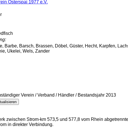
rein Osterspai 1977 e.V.
r
edfisch
ng:
le, Barbe, Barsch, Brassen, Döbel, Güster, Hecht, Karpfen, Lac
eie, Ukelei, Wels, Zander
zuständiger Verein / Verband / Händler / Bestandsjahr 2013
ualisieren
erk zwischen Strom-km 573,5 und 577,8 vom Rhein abgetrennt
om in direkter Verbindung.