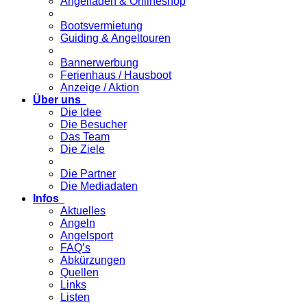
Angelladen & Onlineshop
Bootsvermietung
Guiding & Angeltouren
Bannerwerbung
Ferienhaus / Hausboot
Anzeige / Aktion
Über uns
Die Idee
Die Besucher
Das Team
Die Ziele
Die Partner
Die Mediadaten
Infos
Aktuelles
Angeln
Angelsport
FAQ’s
Abkürzungen
Quellen
Links
Listen