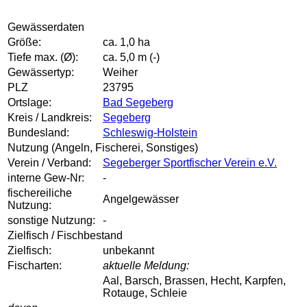
Gewässerdaten
Größe:
ca. 1,0 ha
Tiefe max. (Ø):
ca. 5,0 m (-)
Gewässertyp:
Weiher
PLZ
23795
Ortslage:
Bad Segeberg
Kreis / Landkreis:
Segeberg
Bundesland:
Schleswig-Holstein
Nutzung (Angeln, Fischerei, Sonstiges)
Verein / Verband:
Segeberger Sportfischer Verein e.V.
interne Gew-Nr:
-
fischereiliche
Angelgewässer
Nutzung:
sonstige Nutzung:
-
Zielfisch / Fischbestand
Zielfisch:
unbekannt
Fischarten:
aktuelle Meldung:
Aal, Barsch, Brassen, Hecht, Karpfen,
Rotauge, Schleie