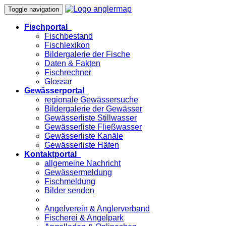
Toggle navigation
Fischportal
Fischbestand
Fischlexikon
Bildergalerie der Fische
Daten & Fakten
Fischrechner
Glossar
Gewässerportal
regionale Gewässersuche
Bildergalerie der Gewässer
Gewässerliste Stillwasser
Gewässerliste Fließwasser
Gewässerliste Kanäle
Gewässerliste Häfen
Kontaktportal
allgemeine Nachricht
Gewässermeldung
Fischmeldung
Bilder senden
Angelverein & Anglerverband
Fischerei & Angelpark