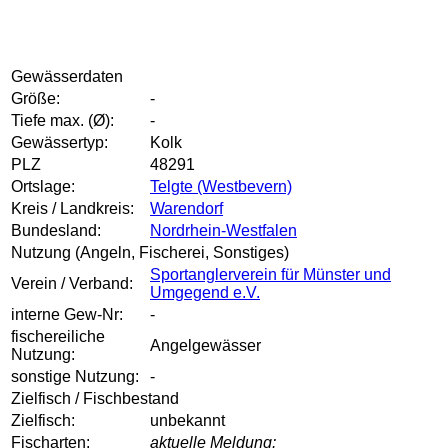
Gewässerdaten
Größe:
-
Tiefe max. (Ø):
-
Gewässertyp:
Kolk
PLZ
48291
Ortslage:
Telgte (Westbevern)
Kreis / Landkreis:
Warendorf
Bundesland:
Nordrhein-Westfalen
Nutzung (Angeln, Fischerei, Sonstiges)
Sportanglerverein für Münster und
Verein / Verband:
Umgegend e.V.
interne Gew-Nr:
-
fischereiliche
Angelgewässer
Nutzung:
sonstige Nutzung:
-
Zielfisch / Fischbestand
Zielfisch:
unbekannt
Fischarten:
aktuelle Meldung: