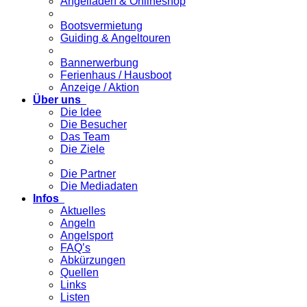
Angelladen & Onlineshop
Bootsvermietung
Guiding & Angeltouren
Bannerwerbung
Ferienhaus / Hausboot
Anzeige / Aktion
Über uns
Die Idee
Die Besucher
Das Team
Die Ziele
Die Partner
Die Mediadaten
Infos
Aktuelles
Angeln
Angelsport
FAQ’s
Abkürzungen
Quellen
Links
Listen