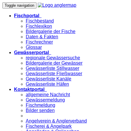
Toggle navigation
Fischportal
Fischbestand
Fischlexikon
Bildergalerie der Fische
Daten & Fakten
Fischrechner
Glossar
Gewässerportal
regionale Gewässersuche
Bildergalerie der Gewässer
Gewässerliste Stillwasser
Gewässerliste Fließwasser
Gewässerliste Kanäle
Gewässerliste Häfen
Kontaktportal
allgemeine Nachricht
Gewässermeldung
Fischmeldung
Bilder senden
Angelverein & Anglerverband
Fischerei & Angelpark