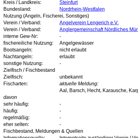
Kreis / Landkreis:
Steinfurt
Bundesland:
Nordrhein-Westfalen
Nutzung (Angeln, Fischerei, Sonstiges)
Verein / Verband:
Angelverein Lengerich e.V.
Verein / Verband:
Anglergemeinschaft Nördliches Mün
interne Gew-Nr:
-
fischereiliche Nutzung:
Angelgewässer
Bootsangeln:
nicht erlaubt
Nachtangeln:
erlaubt
sonstige Nutzung:
-
Zielfisch / Fischbestand
Zielfisch:
unbekannt
Fischarten:
aktuelle Meldung:
Aal, Barsch, Hecht, Karausche, Karp
davon
sehr häufig:
-
häufig:
-
regelmäßig:
-
eher selten:
-
Fischbestand, Meldungen & Quellen
Informationsquelle:
Internetseite zuständiger Verein / V