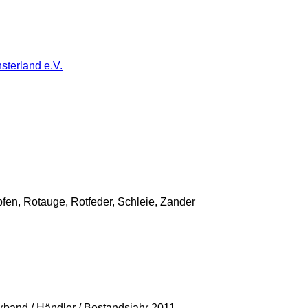
sterland e.V.
fen, Rotauge, Rotfeder, Schleie, Zander
erband / Händler / Bestandsjahr 2011