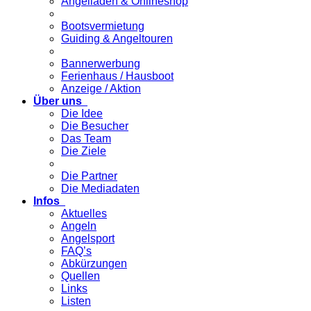
Angelladen & Onlineshop
Bootsvermietung
Guiding & Angeltouren
Bannerwerbung
Ferienhaus / Hausboot
Anzeige / Aktion
Über uns
Die Idee
Die Besucher
Das Team
Die Ziele
Die Partner
Die Mediadaten
Infos
Aktuelles
Angeln
Angelsport
FAQ’s
Abkürzungen
Quellen
Links
Listen