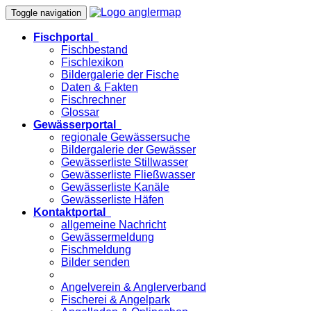
Toggle navigation
Fischportal
Fischbestand
Fischlexikon
Bildergalerie der Fische
Daten & Fakten
Fischrechner
Glossar
Gewässerportal
regionale Gewässersuche
Bildergalerie der Gewässer
Gewässerliste Stillwasser
Gewässerliste Fließwasser
Gewässerliste Kanäle
Gewässerliste Häfen
Kontaktportal
allgemeine Nachricht
Gewässermeldung
Fischmeldung
Bilder senden
Angelverein & Anglerverband
Fischerei & Angelpark