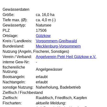
Gewässerdaten
Größe:
ca. 16,0 ha
Tiefe max. (Ø):
ca. 4,0 m (-)
Gewässertyp:
Natursee
PLZ
17506
Ortslage:
Gützkow
Kreis / Landkreis:
Vorpommern-Greifswald
Bundesland:
Mecklenburg-Vorpommern
Nutzung (Angeln, Fischerei, Sonstiges)
Verein / Verband:
Angelverein Petri Heil Gützkow e.V.
interne Gew-Nr:
-
fischereiliche
Angelgewässer
Nutzung:
Bootsangeln:
erlaubt
Nachtangeln:
erlaubt
sonstige Nutzung:
Naherholung, Badebetrieb
Zielfisch / Fischbestand
Zielfisch:
Raubfisch, Friedfisch, Karpfen
Fischarten:
aktuelle Meldung: