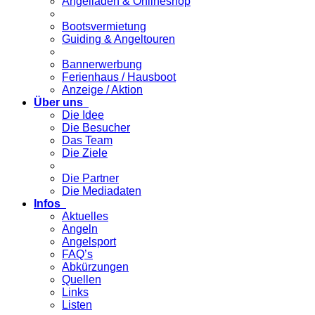
Angelladen & Onlineshop
Bootsvermietung
Guiding & Angeltouren
Bannerwerbung
Ferienhaus / Hausboot
Anzeige / Aktion
Über uns
Die Idee
Die Besucher
Das Team
Die Ziele
Die Partner
Die Mediadaten
Infos
Aktuelles
Angeln
Angelsport
FAQ’s
Abkürzungen
Quellen
Links
Listen