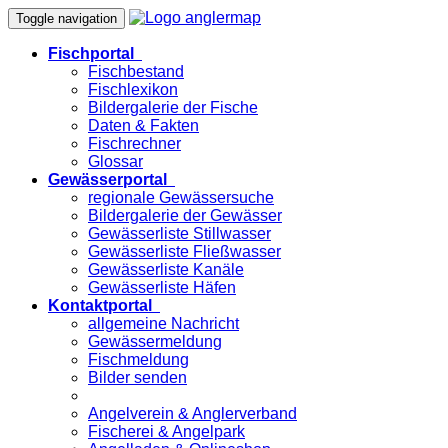
Toggle navigation
Fischportal
Fischbestand
Fischlexikon
Bildergalerie der Fische
Daten & Fakten
Fischrechner
Glossar
Gewässerportal
regionale Gewässersuche
Bildergalerie der Gewässer
Gewässerliste Stillwasser
Gewässerliste Fließwasser
Gewässerliste Kanäle
Gewässerliste Häfen
Kontaktportal
allgemeine Nachricht
Gewässermeldung
Fischmeldung
Bilder senden
Angelverein & Anglerverband
Fischerei & Angelpark