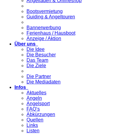
Angelladen & Onlineshop
Bootsvermietung
Guiding & Angeltouren
Bannerwerbung
Ferienhaus / Hausboot
Anzeige / Aktion
Über uns
Die Idee
Die Besucher
Das Team
Die Ziele
Die Partner
Die Mediadaten
Infos
Aktuelles
Angeln
Angelsport
FAQ’s
Abkürzungen
Quellen
Links
Listen