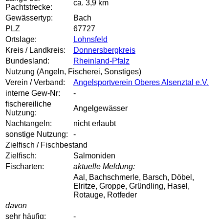
ca. 3,9 km
Pachtstrecke:
Gewässertyp:
Bach
PLZ
67727
Ortslage:
Lohnsfeld
Kreis / Landkreis:
Donnersbergkreis
Bundesland:
Rheinland-Pfalz
Nutzung (Angeln, Fischerei, Sonstiges)
Verein / Verband:
Angelsportverein Oberes Alsenztal e.V.
interne Gew-Nr:
-
fischereiliche
Angelgewässer
Nutzung:
Nachtangeln:
nicht erlaubt
sonstige Nutzung:
-
Zielfisch / Fischbestand
Zielfisch:
Salmoniden
Fischarten:
aktuelle Meldung:
Aal, Bachschmerle, Barsch, Döbel,
Elritze, Groppe, Gründling, Hasel,
Rotauge, Rotfeder
davon
sehr häufig:
-