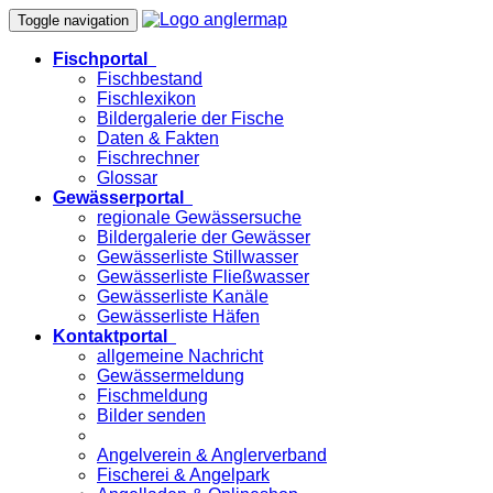
Toggle navigation
Fischportal
Fischbestand
Fischlexikon
Bildergalerie der Fische
Daten & Fakten
Fischrechner
Glossar
Gewässerportal
regionale Gewässersuche
Bildergalerie der Gewässer
Gewässerliste Stillwasser
Gewässerliste Fließwasser
Gewässerliste Kanäle
Gewässerliste Häfen
Kontaktportal
allgemeine Nachricht
Gewässermeldung
Fischmeldung
Bilder senden
Angelverein & Anglerverband
Fischerei & Angelpark