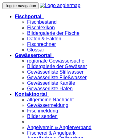
Toggle navigation
Fischportal
Fischbestand
Fischlexikon
Bildergalerie der Fische
Daten & Fakten
Fischrechner
Glossar
Gewässerportal
regionale Gewässersuche
Bildergalerie der Gewässer
Gewässerliste Stillwasser
Gewässerliste Fließwasser
Gewässerliste Kanäle
Gewässerliste Häfen
Kontaktportal
allgemeine Nachricht
Gewässermeldung
Fischmeldung
Bilder senden
Angelverein & Anglerverband
Fischerei & Angelpark