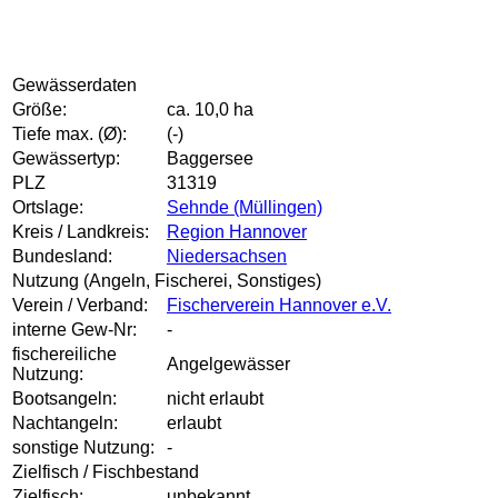
Gewässerdaten
Größe:
ca. 10,0 ha
Tiefe max. (Ø):
(-)
Gewässertyp:
Baggersee
PLZ
31319
Ortslage:
Sehnde (Müllingen)
Kreis / Landkreis:
Region Hannover
Bundesland:
Niedersachsen
Nutzung (Angeln, Fischerei, Sonstiges)
Verein / Verband:
Fischerverein Hannover e.V.
interne Gew-Nr:
-
fischereiliche
Angelgewässer
Nutzung:
Bootsangeln:
nicht erlaubt
Nachtangeln:
erlaubt
sonstige Nutzung:
-
Zielfisch / Fischbestand
Zielfisch:
unbekannt