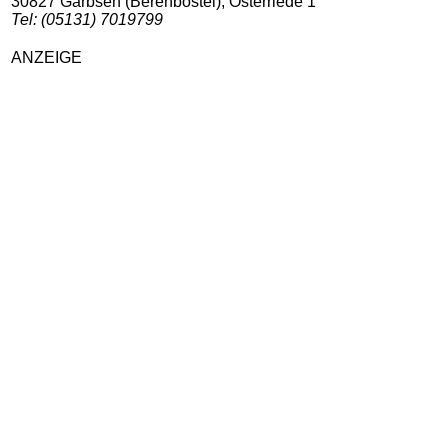
30827 Garbsen (Berenbostel), Osterriede 1
Tel: (05131) 7019799
ANZEIGE