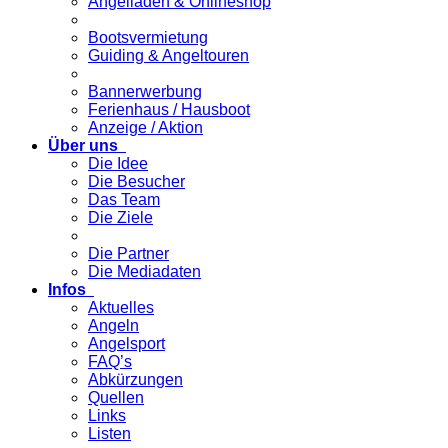
Angelladen & Onlineshop
Bootsvermietung
Guiding & Angeltouren
Bannerwerbung
Ferienhaus / Hausboot
Anzeige / Aktion
Über uns
Die Idee
Die Besucher
Das Team
Die Ziele
Die Partner
Die Mediadaten
Infos
Aktuelles
Angeln
Angelsport
FAQ’s
Abkürzungen
Quellen
Links
Listen