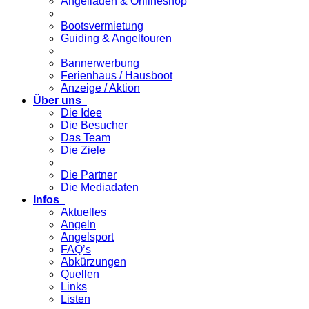
Angelladen & Onlineshop
Bootsvermietung
Guiding & Angeltouren
Bannerwerbung
Ferienhaus / Hausboot
Anzeige / Aktion
Über uns
Die Idee
Die Besucher
Das Team
Die Ziele
Die Partner
Die Mediadaten
Infos
Aktuelles
Angeln
Angelsport
FAQ’s
Abkürzungen
Quellen
Links
Listen