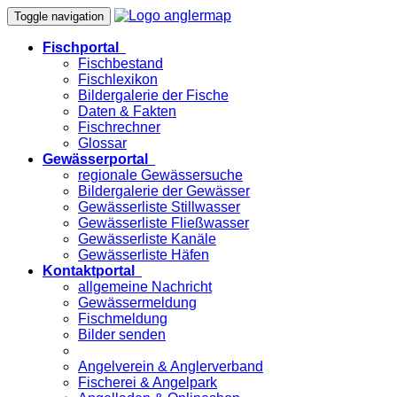
Toggle navigation
Fischportal
Fischbestand
Fischlexikon
Bildergalerie der Fische
Daten & Fakten
Fischrechner
Glossar
Gewässerportal
regionale Gewässersuche
Bildergalerie der Gewässer
Gewässerliste Stillwasser
Gewässerliste Fließwasser
Gewässerliste Kanäle
Gewässerliste Häfen
Kontaktportal
allgemeine Nachricht
Gewässermeldung
Fischmeldung
Bilder senden
Angelverein & Anglerverband
Fischerei & Angelpark