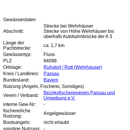
Gewässerdaten
Strecke bei Wehrhäuser
Abschnitt:
Strecke von Höhe Wehrhäuser bis
oberhalb Autobahnbrücke der A 3
Länge der
ca. 1,7 km
Pachtstrecke:
Gewässertyp:
Fluss
PLZ
94099
Ortslage:
Ruhstorf / Rott (Wehrhäuser)
Kreis / Landkreis:
Passau
Bundesland:
Bayern
Nutzung (Angeln, Fischerei, Sonstiges)
Bezirksfischereiverein Passau und
Verein / Verband:
Umgebung e.V.
interne Gew-Nr:
-
fischereiliche
Angelgewässer
Nutzung:
Bootsangeln:
nicht erlaubt
sonstige Nutzung:
-