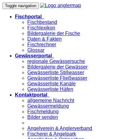
Toggle navigation
Fischportal
Fischbestand
Fischlexikon
Bildergalerie der Fische
Daten & Fakten
Fischrechner
Glossar
Gewässerportal
regionale Gewässersuche
Bildergalerie der Gewässer
Gewässerliste Stillwasser
Gewässerliste Fließwasser
Gewässerliste Kanäle
Gewässerliste Häfen
Kontaktportal
allgemeine Nachricht
Gewässermeldung
Fischmeldung
Bilder senden
Angelverein & Anglerverband
Fischerei & Angelpark