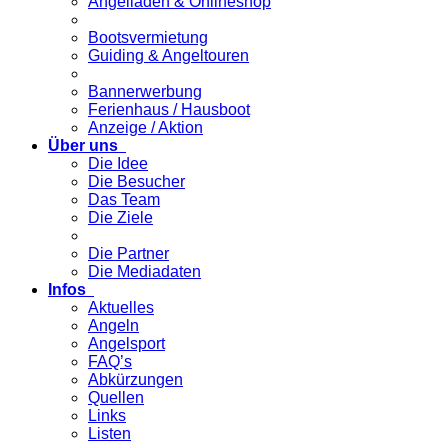
Angelladen & Onlineshop
Bootsvermietung
Guiding & Angeltouren
Bannerwerbung
Ferienhaus / Hausboot
Anzeige / Aktion
Über uns
Die Idee
Die Besucher
Das Team
Die Ziele
Die Partner
Die Mediadaten
Infos
Aktuelles
Angeln
Angelsport
FAQ’s
Abkürzungen
Quellen
Links
Listen