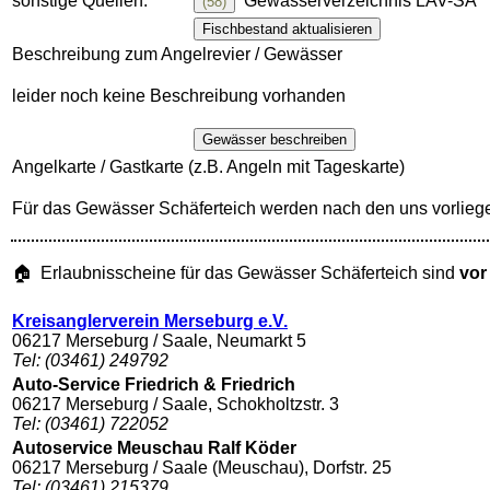
sonstige Quellen:
Gewässerverzeichnis LAV-SA
(58)
Fischbestand aktualisieren
Beschreibung zum Angelrevier / Gewässer
leider noch keine Beschreibung vorhanden
Gewässer beschreiben
Angelkarte / Gastkarte (z.B. Angeln mit Tageskarte)
Für das Gewässer Schäferteich werden nach den uns vorlieg
🏠 Erlaubnisscheine für das Gewässer Schäferteich sind
vor
Kreisanglerverein Merseburg e.V.
06217 Merseburg / Saale, Neumarkt 5
Tel: (03461) 249792
Auto-Service Friedrich & Friedrich
06217 Merseburg / Saale, Schokholtzstr. 3
Tel: (03461) 722052
Autoservice Meuschau Ralf Köder
06217 Merseburg / Saale (Meuschau), Dorfstr. 25
Tel: (03461) 215379