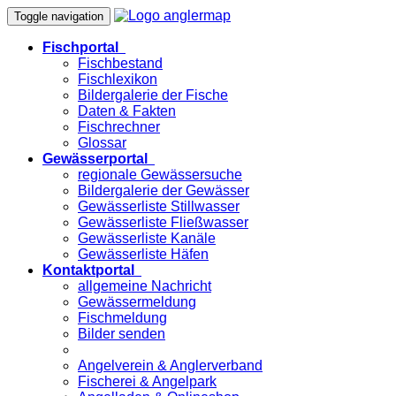
Toggle navigation
Fischportal
Fischbestand
Fischlexikon
Bildergalerie der Fische
Daten & Fakten
Fischrechner
Glossar
Gewässerportal
regionale Gewässersuche
Bildergalerie der Gewässer
Gewässerliste Stillwasser
Gewässerliste Fließwasser
Gewässerliste Kanäle
Gewässerliste Häfen
Kontaktportal
allgemeine Nachricht
Gewässermeldung
Fischmeldung
Bilder senden
Angelverein & Anglerverband
Fischerei & Angelpark