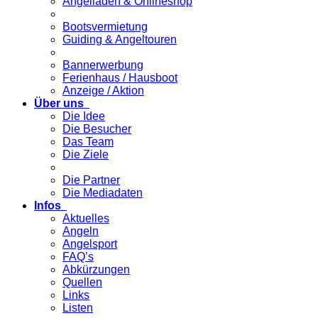
Angelladen & Onlineshop
Bootsvermietung
Guiding & Angeltouren
Bannerwerbung
Ferienhaus / Hausboot
Anzeige / Aktion
Über uns
Die Idee
Die Besucher
Das Team
Die Ziele
Die Partner
Die Mediadaten
Infos
Aktuelles
Angeln
Angelsport
FAQ’s
Abkürzungen
Quellen
Links
Listen