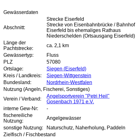
Gewässerdaten
Strecke Eiserfeld
Strecke von Eisenbahnbrücke / Bahnhof
Abschnitt:
Eiserfeld bis ehemaliges Rathaus
Niederschelden (Ortsausgang Eiserfeld)
Länge der
ca. 2,1 km
Pachtstrecke:
Gewässertyp:
Fluss
PLZ
57080
Ortslage:
Siegen (Eiserfeld)
Kreis / Landkreis:
Siegen-Wittgenstein
Bundesland:
Nordrhein-Westfalen
Nutzung (Angeln, Fischerei, Sonstiges)
Angelsportverein "Petri Heil"
Verein / Verband:
Gosenbach 1971 e.V.
interne Gew-Nr:
-
fischereiliche
Angelgewässer
Nutzung:
sonstige Nutzung:
Naturschutz, Naherholung, Paddeln
Zielfisch / Fischbestand