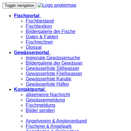
Toggle navigation
Fischportal
Fischbestand
Fischlexikon
Bildergalerie der Fische
Daten & Fakten
Fischrechner
Glossar
Gewässerportal
regionale Gewässersuche
Bildergalerie der Gewässer
Gewässerliste Stillwasser
Gewässerliste Fließwasser
Gewässerliste Kanäle
Gewässerliste Häfen
Kontaktportal
allgemeine Nachricht
Gewässermeldung
Fischmeldung
Bilder senden
Angelverein & Anglerverband
Fischerei & Angelpark