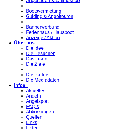
Angelladen & Onlineshop
Bootsvermietung
Guiding & Angeltouren
Bannerwerbung
Ferienhaus / Hausboot
Anzeige / Aktion
Über uns
Die Idee
Die Besucher
Das Team
Die Ziele
Die Partner
Die Mediadaten
Infos
Aktuelles
Angeln
Angelsport
FAQ’s
Abkürzungen
Quellen
Links
Listen