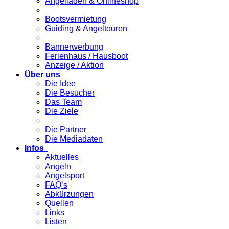
Angelladen & Onlineshop
Bootsvermietung
Guiding & Angeltouren
Bannerwerbung
Ferienhaus / Hausboot
Anzeige / Aktion
Über uns
Die Idee
Die Besucher
Das Team
Die Ziele
Die Partner
Die Mediadaten
Infos
Aktuelles
Angeln
Angelsport
FAQ’s
Abkürzungen
Quellen
Links
Listen