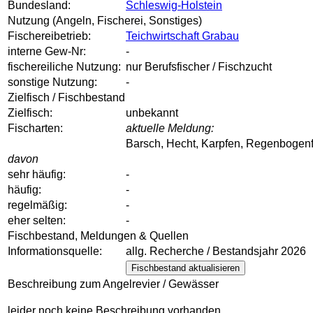
Bundesland:
Schleswig-Holstein
Nutzung (Angeln, Fischerei, Sonstiges)
Fischereibetrieb:
Teichwirtschaft Grabau
interne Gew-Nr:
-
fischereiliche Nutzung:
nur Berufsfischer / Fischzucht
sonstige Nutzung:
-
Zielfisch / Fischbestand
Zielfisch:
unbekannt
Fischarten:
aktuelle Meldung:
Barsch, Hecht, Karpfen, Regenbogenf
davon
sehr häufig:
-
häufig:
-
regelmäßig:
-
eher selten:
-
Fischbestand, Meldungen & Quellen
Informationsquelle:
allg. Recherche / Bestandsjahr 2026
Fischbestand aktualisieren
Beschreibung zum Angelrevier / Gewässer
leider noch keine Beschreibung vorhanden