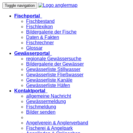
Toggle navigation
Fischportal
Fischbestand
Fischlexikon
Bildergalerie der Fische
Daten & Fakten
Fischrechner
Glossar
Gewässerportal
regionale Gewässersuche
Bildergalerie der Gewässer
Gewässerliste Stillwasser
Gewässerliste Fließwasser
Gewässerliste Kanäle
Gewässerliste Häfen
Kontaktportal
allgemeine Nachricht
Gewässermeldung
Fischmeldung
Bilder senden
Angelverein & Anglerverband
Fischerei & Angelpark