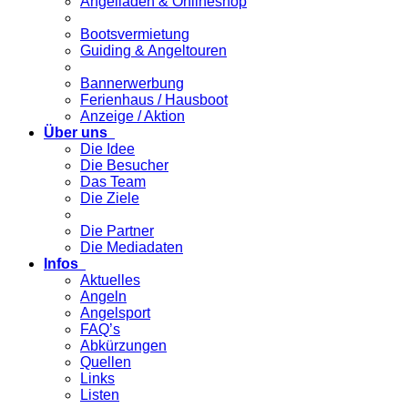
Angelladen & Onlineshop
Bootsvermietung
Guiding & Angeltouren
Bannerwerbung
Ferienhaus / Hausboot
Anzeige / Aktion
Über uns
Die Idee
Die Besucher
Das Team
Die Ziele
Die Partner
Die Mediadaten
Infos
Aktuelles
Angeln
Angelsport
FAQ’s
Abkürzungen
Quellen
Links
Listen