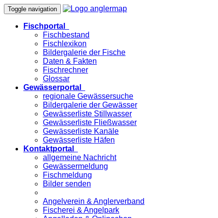
Toggle navigation
Fischportal
Fischbestand
Fischlexikon
Bildergalerie der Fische
Daten & Fakten
Fischrechner
Glossar
Gewässerportal
regionale Gewässersuche
Bildergalerie der Gewässer
Gewässerliste Stillwasser
Gewässerliste Fließwasser
Gewässerliste Kanäle
Gewässerliste Häfen
Kontaktportal
allgemeine Nachricht
Gewässermeldung
Fischmeldung
Bilder senden
Angelverein & Anglerverband
Fischerei & Angelpark