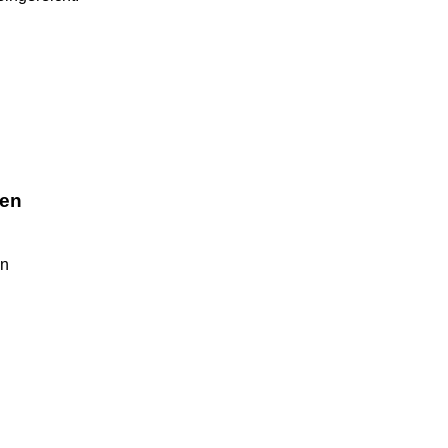
ben
en