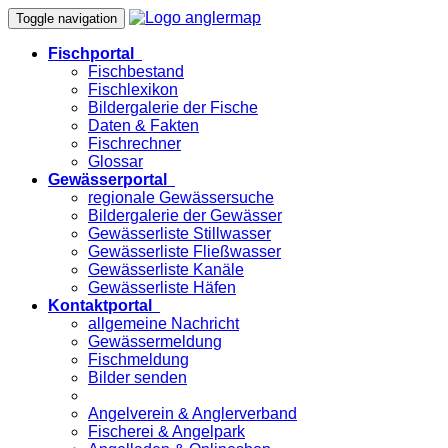
Toggle navigation
Fischportal
Fischbestand
Fischlexikon
Bildergalerie der Fische
Daten & Fakten
Fischrechner
Glossar
Gewässerportal
regionale Gewässersuche
Bildergalerie der Gewässer
Gewässerliste Stillwasser
Gewässerliste Fließwasser
Gewässerliste Kanäle
Gewässerliste Häfen
Kontaktportal
allgemeine Nachricht
Gewässermeldung
Fischmeldung
Bilder senden
Angelverein & Anglerverband
Fischerei & Angelpark