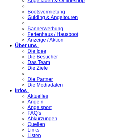
Angelladen & Onlineshop
Bootsvermietung
Guiding & Angeltouren
Bannerwerbung
Ferienhaus / Hausboot
Anzeige / Aktion
Über uns
Die Idee
Die Besucher
Das Team
Die Ziele
Die Partner
Die Mediadaten
Infos
Aktuelles
Angeln
Angelsport
FAQ’s
Abkürzungen
Quellen
Links
Listen