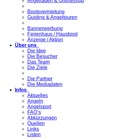
Angelladen & Onlineshop
Bootsvermietung
Guiding & Angeltouren
Bannerwerbung
Ferienhaus / Hausboot
Anzeige / Aktion
Über uns
Die Idee
Die Besucher
Das Team
Die Ziele
Die Partner
Die Mediadaten
Infos
Aktuelles
Angeln
Angelsport
FAQ’s
Abkürzungen
Quellen
Links
Listen