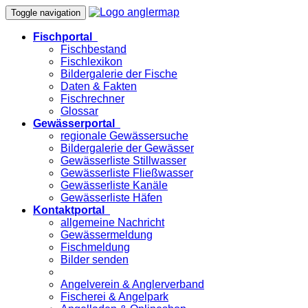
Toggle navigation
Fischportal
Fischbestand
Fischlexikon
Bildergalerie der Fische
Daten & Fakten
Fischrechner
Glossar
Gewässerportal
regionale Gewässersuche
Bildergalerie der Gewässer
Gewässerliste Stillwasser
Gewässerliste Fließwasser
Gewässerliste Kanäle
Gewässerliste Häfen
Kontaktportal
allgemeine Nachricht
Gewässermeldung
Fischmeldung
Bilder senden
Angelverein & Anglerverband
Fischerei & Angelpark