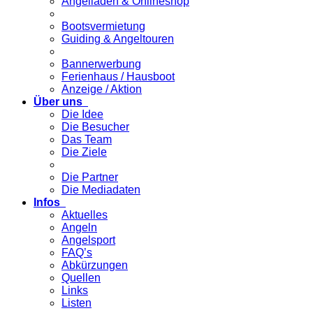
Angelladen & Onlineshop
Bootsvermietung
Guiding & Angeltouren
Bannerwerbung
Ferienhaus / Hausboot
Anzeige / Aktion
Über uns
Die Idee
Die Besucher
Das Team
Die Ziele
Die Partner
Die Mediadaten
Infos
Aktuelles
Angeln
Angelsport
FAQ’s
Abkürzungen
Quellen
Links
Listen