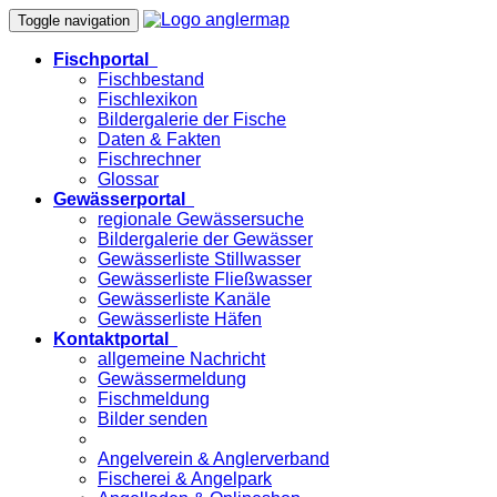
Toggle navigation
Fischportal
Fischbestand
Fischlexikon
Bildergalerie der Fische
Daten & Fakten
Fischrechner
Glossar
Gewässerportal
regionale Gewässersuche
Bildergalerie der Gewässer
Gewässerliste Stillwasser
Gewässerliste Fließwasser
Gewässerliste Kanäle
Gewässerliste Häfen
Kontaktportal
allgemeine Nachricht
Gewässermeldung
Fischmeldung
Bilder senden
Angelverein & Anglerverband
Fischerei & Angelpark