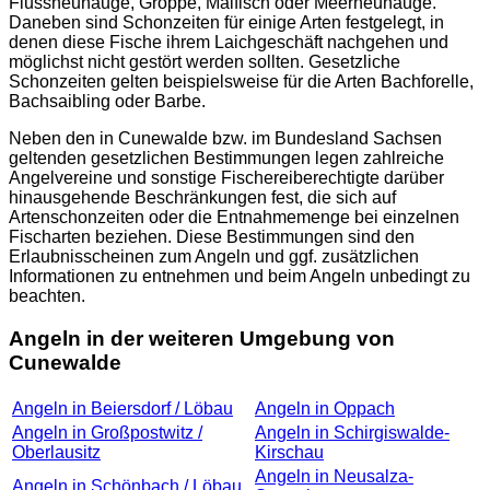
Flussneunauge, Groppe, Maifisch oder Meerneunauge.
Daneben sind Schonzeiten für einige Arten festgelegt, in
denen diese Fische ihrem Laichgeschäft nachgehen und
möglichst nicht gestört werden sollten. Gesetzliche
Schonzeiten gelten beispielsweise für die Arten Bachforelle,
Bachsaibling oder Barbe.
Neben den in Cunewalde bzw. im Bundesland Sachsen
geltenden gesetzlichen Bestimmungen legen zahlreiche
Angelvereine und sonstige Fischereiberechtigte darüber
hinausgehende Beschränkungen fest, die sich auf
Artenschonzeiten oder die Entnahmemenge bei einzelnen
Fischarten beziehen. Diese Bestimmungen sind den
Erlaubnisscheinen zum Angeln und ggf. zusätzlichen
Informationen zu entnehmen und beim Angeln unbedingt zu
beachten.
Angeln in der weiteren Umgebung von
Cunewalde
Angeln in Beiersdorf / Löbau
Angeln in Oppach
Angeln in Großpostwitz /
Angeln in Schirgiswalde-
Oberlausitz
Kirschau
Angeln in Neusalza-
Angeln in Schönbach / Löbau