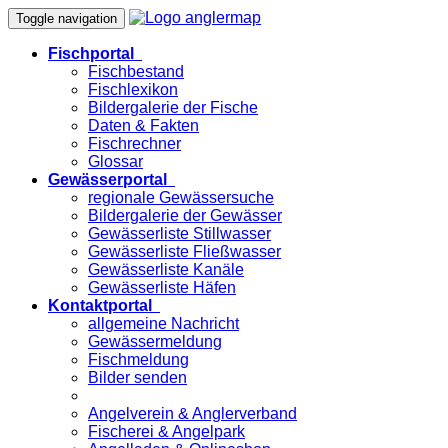
Toggle navigation
Fischportal
Fischbestand
Fischlexikon
Bildergalerie der Fische
Daten & Fakten
Fischrechner
Glossar
Gewässerportal
regionale Gewässersuche
Bildergalerie der Gewässer
Gewässerliste Stillwasser
Gewässerliste Fließwasser
Gewässerliste Kanäle
Gewässerliste Häfen
Kontaktportal
allgemeine Nachricht
Gewässermeldung
Fischmeldung
Bilder senden
Angelverein & Anglerverband
Fischerei & Angelpark