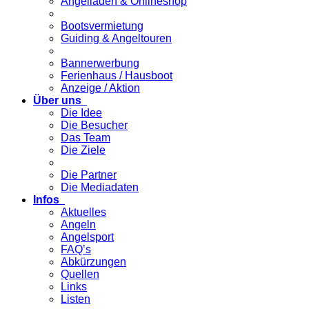
Angelladen & Onlineshop
Bootsvermietung
Guiding & Angeltouren
Bannerwerbung
Ferienhaus / Hausboot
Anzeige / Aktion
Über uns
Die Idee
Die Besucher
Das Team
Die Ziele
Die Partner
Die Mediadaten
Infos
Aktuelles
Angeln
Angelsport
FAQ’s
Abkürzungen
Quellen
Links
Listen