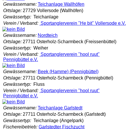
Gewässername:
Teichanlage Wallhöfen
Ortslage:
27729 Vollersode (Wallhöfen)
Gewässertyp:
Teichanlage
Verein / Verband:
Sportanglerverein "He bit" Vollersode e.V.
Gewässername:
Nordteich
Ortslage:
27711 Osterholz-Scharmbeck (Freissenbüttel)
Gewässertyp:
Weiher
Verein / Verband:
Sportanglerverein "hool ruut"
Pennigbüttel e.V.
Gewässername:
Beek (Hamme) (Pennigbüttel)
Ortslage:
27711 Osterholz-Scharmbeck (Pennigbüttel)
Gewässertyp:
Fluss
Verein / Verband:
Sportanglerverein "hool ruut"
Pennigbüttel e.V.
Gewässername:
Teichanlage Garlstedt
Ortslage:
27711 Osterholz-Scharmbeck (Garlstedt)
Gewässertyp:
Teichanlage (Angelpark)
Fischereibetrieb:
Garlstedter Fischzucht