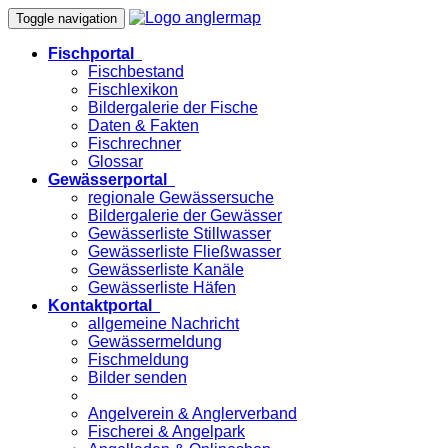
Toggle navigation
Fischportal
Fischbestand
Fischlexikon
Bildergalerie der Fische
Daten & Fakten
Fischrechner
Glossar
Gewässerportal
regionale Gewässersuche
Bildergalerie der Gewässer
Gewässerliste Stillwasser
Gewässerliste Fließwasser
Gewässerliste Kanäle
Gewässerliste Häfen
Kontaktportal
allgemeine Nachricht
Gewässermeldung
Fischmeldung
Bilder senden
Angelverein & Anglerverband
Fischerei & Angelpark