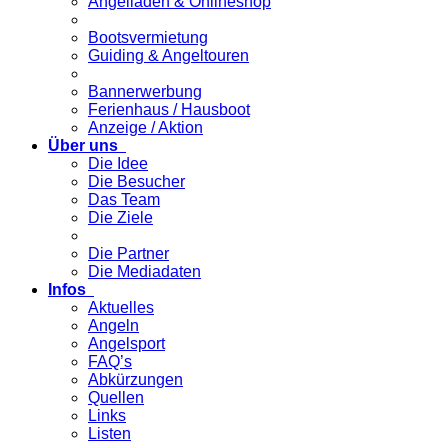
Angelladen & Onlineshop
Bootsvermietung
Guiding & Angeltouren
Bannerwerbung
Ferienhaus / Hausboot
Anzeige / Aktion
Über uns
Die Idee
Die Besucher
Das Team
Die Ziele
Die Partner
Die Mediadaten
Infos
Aktuelles
Angeln
Angelsport
FAQ’s
Abkürzungen
Quellen
Links
Listen