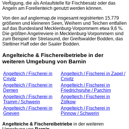
Verfügung, die als Anlaufstelle für Fischbesatz oder das
Angeln am Forellenteich genutzt werden können.
Von den auf
anglermap.de
insgesamt registrierten 15.779
größeren und kleineren Seen, Weihern und Teichen entfallen
auf das Bundesland Mecklenburg-Vorpommern etwa 9,6 %.
Die größten Angelreviere in Mecklenburg-Vorpommern sind
zum Beispiel der Strelasund, der Greifswalder Bodden, das
Stettiner Haff oder der Saaler Bodden.
Angelteiche & Fischereibetriebe in der
weiteren Umgebung von Barnin
Angelteich / Fischerei in
Angelteich / Fischerei in Zapel /
Crivitz
Crivitz
Angelteich / Fischerei in
Angelteich / Fischerei in
Demen
Friedrichsruhe / Parchim
Angelteich / Fischerei in
Angelteich / Fischerei in
Tramm / Schwerin
Zölkow
Angelteich / Fischerei in
Angelteich / Fischerei in
Gneven
Pinnow / Schwerin
Angelteiche & Fischereibetriebe
in der weiteren