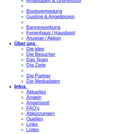
Angelladen & Onlineshop
Bootsvermietung
Guiding & Angeltouren
Bannerwerbung
Ferienhaus / Hausboot
Anzeige / Aktion
Über uns
Die Idee
Die Besucher
Das Team
Die Ziele
Die Partner
Die Mediadaten
Infos
Aktuelles
Angeln
Angelsport
FAQ’s
Abkürzungen
Quellen
Links
Listen