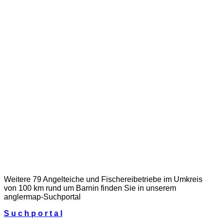
Weitere 79 Angelteiche und Fischereibetriebe im Umkreis
von 100 km rund um Barnin finden Sie in unserem
anglermap
-Suchportal
S u c h p o r t a l