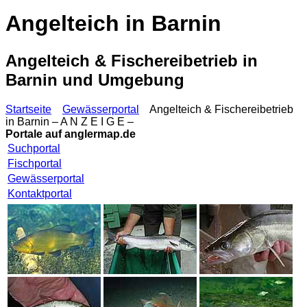
Angelteich in Barnin
Angelteich & Fischereibetrieb in
Barnin und Umgebung
Startseite
Gewässerportal
Angelteich & Fischereibetrieb
in Barnin – A N Z E I G E –
Portale auf
anglermap.de
Suchportal
Fischportal
Gewässerportal
Kontaktportal