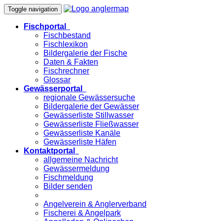
Toggle navigation
Fischportal
Fischbestand
Fischlexikon
Bildergalerie der Fische
Daten & Fakten
Fischrechner
Glossar
Gewässerportal
regionale Gewässersuche
Bildergalerie der Gewässer
Gewässerliste Stillwasser
Gewässerliste Fließwasser
Gewässerliste Kanäle
Gewässerliste Häfen
Kontaktportal
allgemeine Nachricht
Gewässermeldung
Fischmeldung
Bilder senden
Angelverein & Anglerverband
Fischerei & Angelpark