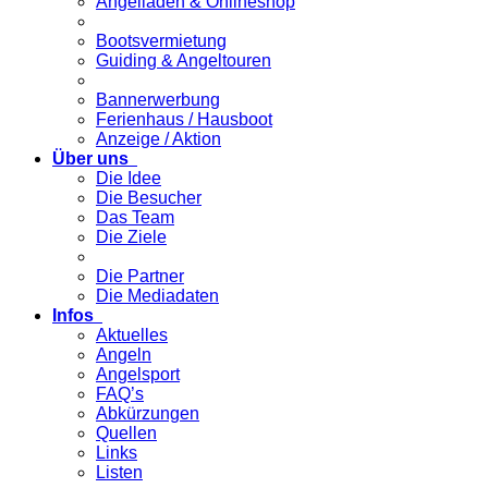
Angelladen & Onlineshop
Bootsvermietung
Guiding & Angeltouren
Bannerwerbung
Ferienhaus / Hausboot
Anzeige / Aktion
Über uns
Die Idee
Die Besucher
Das Team
Die Ziele
Die Partner
Die Mediadaten
Infos
Aktuelles
Angeln
Angelsport
FAQ’s
Abkürzungen
Quellen
Links
Listen