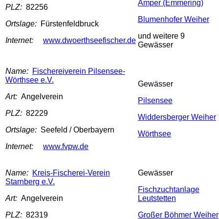
Amper (Emmering)
PLZ:
82256
Blumenhofer Weiher
Ortslage:
Fürstenfeldbruck
und weitere 9
Internet:
www.dwoerthseefischer.de
Gewässer
Name:
Fischereiverein Pilsensee-
Wörthsee e.V.
Gewässer
Art:
Angelverein
Pilsensee
PLZ:
82229
Widdersberger Weiher
Ortslage:
Seefeld / Oberbayern
Wörthsee
Internet:
www.fvpw.de
Name:
Kreis-Fischerei-Verein
Gewässer
Starnberg e.V.
Fischzuchtanlage
Art:
Angelverein
Leutstetten
PLZ:
82319
Großer Böhmer Weiher