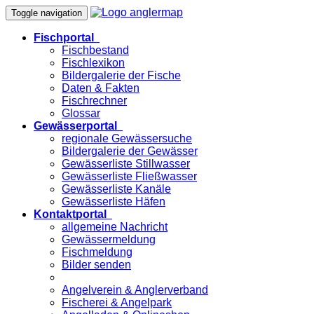
Toggle navigation
Fischportal
Fischbestand
Fischlexikon
Bildergalerie der Fische
Daten & Fakten
Fischrechner
Glossar
Gewässerportal
regionale Gewässersuche
Bildergalerie der Gewässer
Gewässerliste Stillwasser
Gewässerliste Fließwasser
Gewässerliste Kanäle
Gewässerliste Häfen
Kontaktportal
allgemeine Nachricht
Gewässermeldung
Fischmeldung
Bilder senden
Angelverein & Anglerverband
Fischerei & Angelpark