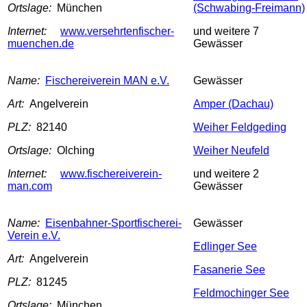
Ortslage:
München
(Schwabing-Freimann)
Internet:
www.versehrtenfischer-
und weitere 7
muenchen.de
Gewässer
Name:
Fischereiverein MAN e.V.
Gewässer
Art:
Angelverein
Amper (Dachau)
PLZ:
82140
Weiher Feldgeding
Ortslage:
Olching
Weiher Neufeld
Internet:
www.fischereiverein-
und weitere 2
man.com
Gewässer
Name:
Eisenbahner-Sportfischerei-
Gewässer
Verein e.V.
Edlinger See
Art:
Angelverein
Fasanerie See
PLZ:
81245
Feldmochinger See
Ortslage:
München