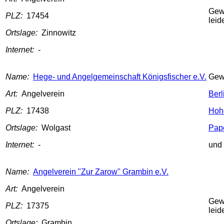
Gew
PLZ:
17454
leid
Ortslage:
Zinnowitz
Internet:
-
Name:
Hege- und Angelgemeinschaft Königsfischer e.V.
Gew
Art:
Angelverein
Berl
PLZ:
17438
Hoh
Ortslage:
Wolgast
Pap
Internet:
-
und
Name:
Angelverein "Zur Zarow" Grambin e.V.
Art:
Angelverein
Gew
PLZ:
17375
leid
Ortslage:
Grambin