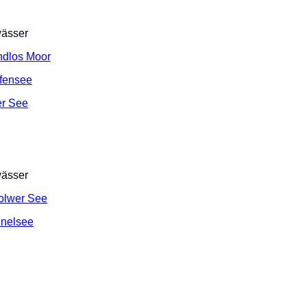
ässer
ndlos Moor
fensee
er See
ässer
olwer See
nnelsee