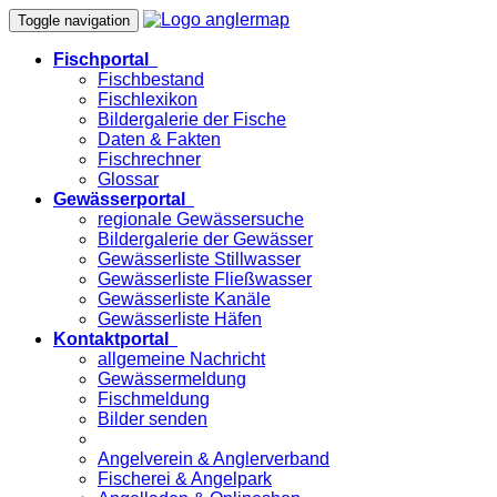
Toggle navigation
Fischportal
Fischbestand
Fischlexikon
Bildergalerie der Fische
Daten & Fakten
Fischrechner
Glossar
Gewässerportal
regionale Gewässersuche
Bildergalerie der Gewässer
Gewässerliste Stillwasser
Gewässerliste Fließwasser
Gewässerliste Kanäle
Gewässerliste Häfen
Kontaktportal
allgemeine Nachricht
Gewässermeldung
Fischmeldung
Bilder senden
Angelverein & Anglerverband
Fischerei & Angelpark