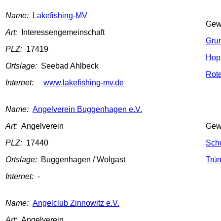
Name:
Lakefishing-MV
Gew
Art:
Interessengemeinschaft
Gru
PLZ:
17419
Hop
Ortslage:
Seebad Ahlbeck
Rot
Internet:
www.lakefishing-mv.de
Name:
Angelverein Buggenhagen e.V.
Art:
Angelverein
Gew
PLZ:
17440
Sch
Ortslage:
Buggenhagen / Wolgast
Trü
Internet:
-
Name:
Angelclub Zinnowitz e.V.
Art:
Angelverein