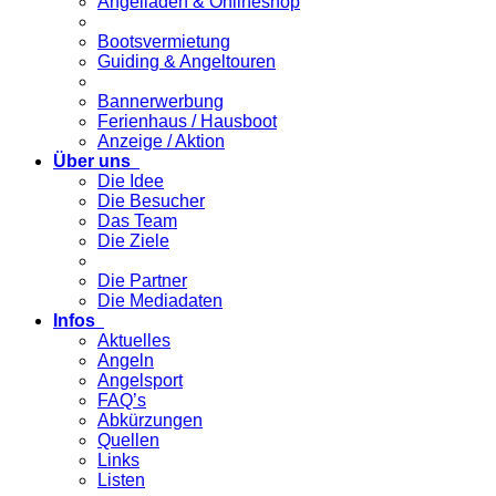
Angelladen & Onlineshop
Bootsvermietung
Guiding & Angeltouren
Bannerwerbung
Ferienhaus / Hausboot
Anzeige / Aktion
Über uns
Die Idee
Die Besucher
Das Team
Die Ziele
Die Partner
Die Mediadaten
Infos
Aktuelles
Angeln
Angelsport
FAQ’s
Abkürzungen
Quellen
Links
Listen