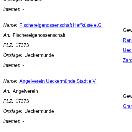
Internet:
-
Name:
Fischereigenossenschaft Haffküste e.G.
Gew
Art:
Fischereigenossenschaft
Ran
PLZ:
17373
Uec
Ortslage:
Ueckermünde
Zaro
Internet:
-
Name:
Angelverein Ueckermünde Stadt e.V.
Art:
Angelverein
Gew
PLZ:
17373
Gram
Ortslage:
Ueckermünde
Internet:
-