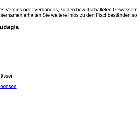
es Vereins oder Verbandes, zu den bewirtschafteten Gewässer
ssernamen erhalten Sie weitere Infos zu den Fischbeständen s
Pudagla
ässer
loonsee