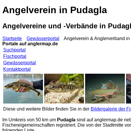
Angelverein in Pudagla
Angelvereine und -Verbände in Puda
Startseite
Gewässerportal
Angelverein & Anglerverband in
Portale auf
anglermap.de
Suchportal
Fischportal
Gewässerportal
Kontaktportal
Diese und weitere Bilder finden Sie in der
Bildergalerie der F
Im Umkreis von 50 km um
Pudagla
sind auf
anglermap.de
neb
Fischereigemeinschaften registriert. Die von der Stadtmitte 
folgenden Liste.