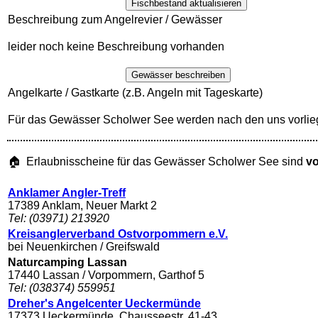
Fischbestand aktualisieren
Beschreibung zum Angelrevier / Gewässer
leider noch keine Beschreibung vorhanden
Gewässer beschreiben
Angelkarte / Gastkarte (z.B. Angeln mit Tageskarte)
Für das Gewässer Scholwer See werden nach den uns vorlie
🏠 Erlaubnisscheine für das Gewässer Scholwer See sind
vo
Anklamer Angler-Treff
17389 Anklam, Neuer Markt 2
Tel: (03971) 213920
Kreisanglerverband Ostvorpommern e.V.
bei Neuenkirchen / Greifswald
Naturcamping Lassan
17440 Lassan / Vorpommern, Garthof 5
Tel: (038374) 559951
Dreher's Angelcenter Ueckermünde
17373 Ueckermünde, Chausseestr. 41-43