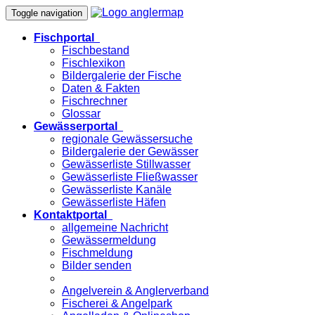
Toggle navigation
Fischportal
Fischbestand
Fischlexikon
Bildergalerie der Fische
Daten & Fakten
Fischrechner
Glossar
Gewässerportal
regionale Gewässersuche
Bildergalerie der Gewässer
Gewässerliste Stillwasser
Gewässerliste Fließwasser
Gewässerliste Kanäle
Gewässerliste Häfen
Kontaktportal
allgemeine Nachricht
Gewässermeldung
Fischmeldung
Bilder senden
Angelverein & Anglerverband
Fischerei & Angelpark