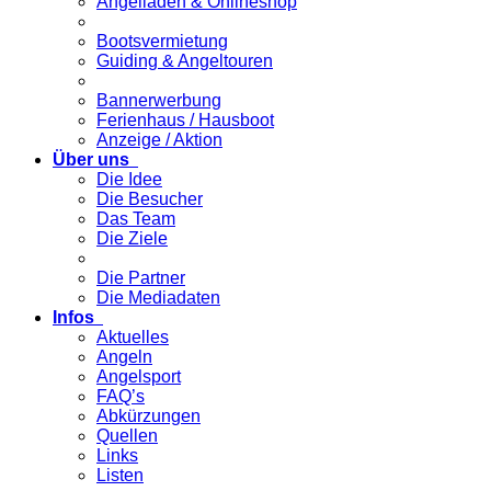
Angelladen & Onlineshop
Bootsvermietung
Guiding & Angeltouren
Bannerwerbung
Ferienhaus / Hausboot
Anzeige / Aktion
Über uns
Die Idee
Die Besucher
Das Team
Die Ziele
Die Partner
Die Mediadaten
Infos
Aktuelles
Angeln
Angelsport
FAQ’s
Abkürzungen
Quellen
Links
Listen