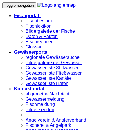
Toggle navigation
Fischportal
Fischbestand
Fischlexikon
Bildergalerie der Fische
Daten & Fakten
Fischrechner
Glossar
Gewässerportal
regionale Gewässersuche
Bildergalerie der Gewässer
Gewässerliste Stillwasser
Gewässerliste Fließwasser
Gewässerliste Kanäle
Gewässerliste Häfen
Kontaktportal
allgemeine Nachricht
Gewässermeldung
Fischmeldung
Bilder senden
Angelverein & Anglerverband
Fischerei & Angelpark