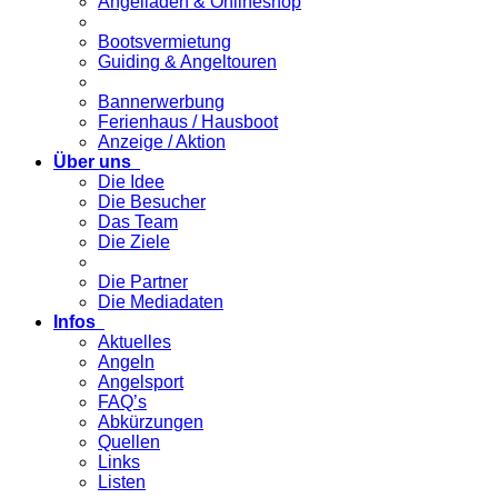
Angelladen & Onlineshop
Bootsvermietung
Guiding & Angeltouren
Bannerwerbung
Ferienhaus / Hausboot
Anzeige / Aktion
Über uns
Die Idee
Die Besucher
Das Team
Die Ziele
Die Partner
Die Mediadaten
Infos
Aktuelles
Angeln
Angelsport
FAQ’s
Abkürzungen
Quellen
Links
Listen