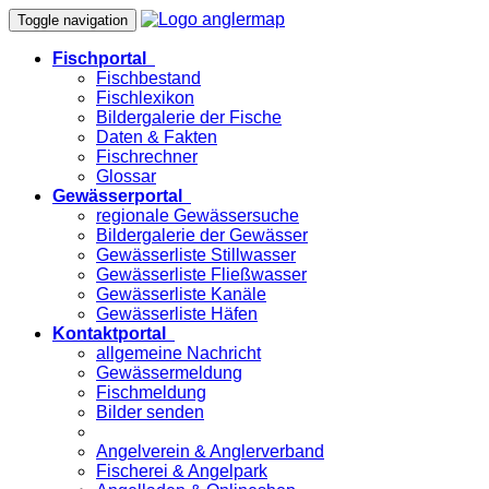
Toggle navigation
Fischportal
Fischbestand
Fischlexikon
Bildergalerie der Fische
Daten & Fakten
Fischrechner
Glossar
Gewässerportal
regionale Gewässersuche
Bildergalerie der Gewässer
Gewässerliste Stillwasser
Gewässerliste Fließwasser
Gewässerliste Kanäle
Gewässerliste Häfen
Kontaktportal
allgemeine Nachricht
Gewässermeldung
Fischmeldung
Bilder senden
Angelverein & Anglerverband
Fischerei & Angelpark