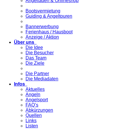
Angelladen & Onlineshop
Bootsvermietung
Guiding & Angeltouren
Bannerwerbung
Ferienhaus / Hausboot
Anzeige / Aktion
Über uns
Die Idee
Die Besucher
Das Team
Die Ziele
Die Partner
Die Mediadaten
Infos
Aktuelles
Angeln
Angelsport
FAQ’s
Abkürzungen
Quellen
Links
Listen