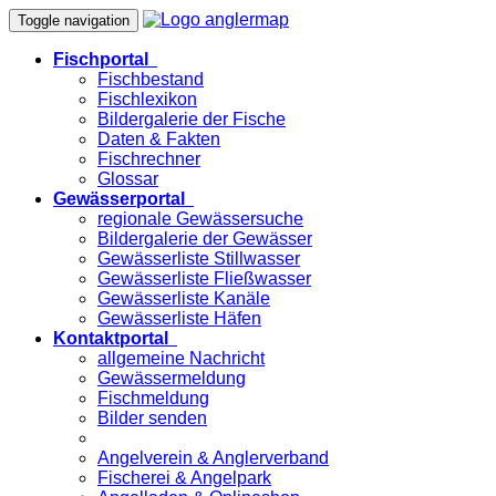
Toggle navigation
Fischportal
Fischbestand
Fischlexikon
Bildergalerie der Fische
Daten & Fakten
Fischrechner
Glossar
Gewässerportal
regionale Gewässersuche
Bildergalerie der Gewässer
Gewässerliste Stillwasser
Gewässerliste Fließwasser
Gewässerliste Kanäle
Gewässerliste Häfen
Kontaktportal
allgemeine Nachricht
Gewässermeldung
Fischmeldung
Bilder senden
Angelverein & Anglerverband
Fischerei & Angelpark