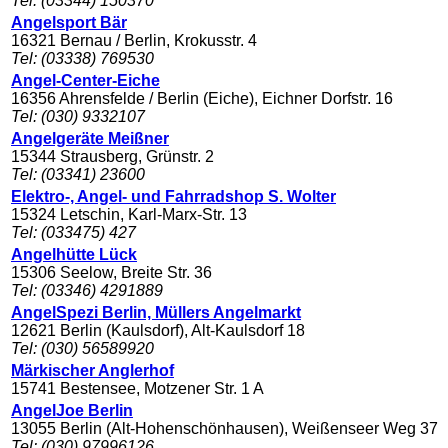
Tel: (03344) 150370
Angelsport Bär
16321 Bernau / Berlin, Krokusstr. 4
Tel: (03338) 769530
Angel-Center-Eiche
16356 Ahrensfelde / Berlin (Eiche), Eichner Dorfstr. 16
Tel: (030) 9332107
Angelgeräte Meißner
15344 Strausberg, Grünstr. 2
Tel: (03341) 23600
Elektro-, Angel- und Fahrradshop S. Wolter
15324 Letschin, Karl-Marx-Str. 13
Tel: (033475) 427
Angelhütte Lück
15306 Seelow, Breite Str. 36
Tel: (03346) 4291889
AngelSpezi Berlin, Müllers Angelmarkt
12621 Berlin (Kaulsdorf), Alt-Kaulsdorf 18
Tel: (030) 56589920
Märkischer Anglerhof
15741 Bestensee, Motzener Str. 1 A
AngelJoe Berlin
13055 Berlin (Alt-Hohenschönhausen), Weißenseer Weg 37
Tel: (030) 97996126