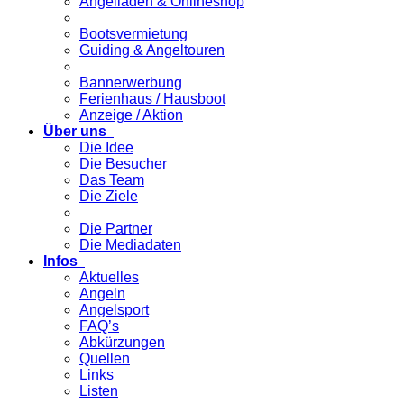
Angelladen & Onlineshop
Bootsvermietung
Guiding & Angeltouren
Bannerwerbung
Ferienhaus / Hausboot
Anzeige / Aktion
Über uns
Die Idee
Die Besucher
Das Team
Die Ziele
Die Partner
Die Mediadaten
Infos
Aktuelles
Angeln
Angelsport
FAQ’s
Abkürzungen
Quellen
Links
Listen