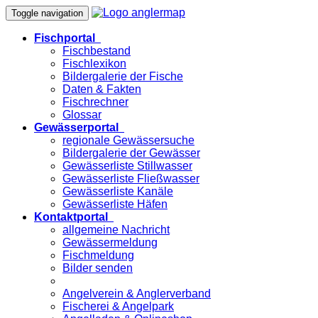
Toggle navigation
Fischportal
Fischbestand
Fischlexikon
Bildergalerie der Fische
Daten & Fakten
Fischrechner
Glossar
Gewässerportal
regionale Gewässersuche
Bildergalerie der Gewässer
Gewässerliste Stillwasser
Gewässerliste Fließwasser
Gewässerliste Kanäle
Gewässerliste Häfen
Kontaktportal
allgemeine Nachricht
Gewässermeldung
Fischmeldung
Bilder senden
Angelverein & Anglerverband
Fischerei & Angelpark