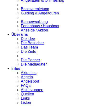
Angelladen & Onlineshop
Bootsvermietung
Guiding & Angeltouren
Bannerwerbung
Ferienhaus / Hausboot
Anzeige / Aktion
Über uns
Die Idee
Die Besucher
Das Team
Die Ziele
Die Partner
Die Mediadaten
Infos
Aktuelles
Angeln
Angelsport
FAQ’s
Abkürzungen
Quellen
Links
Listen