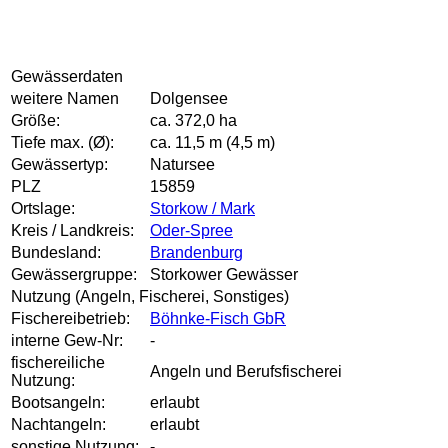
Gewässerdaten
weitere Namen
Dolgensee
Größe:
ca. 372,0 ha
Tiefe max. (Ø):
ca. 11,5 m (4,5 m)
Gewässertyp:
Natursee
PLZ
15859
Ortslage:
Storkow / Mark
Kreis / Landkreis:
Oder-Spree
Bundesland:
Brandenburg
Gewässergruppe:
Storkower Gewässer
Nutzung (Angeln, Fischerei, Sonstiges)
Fischereibetrieb:
Böhnke-Fisch GbR
interne Gew-Nr:
-
fischereiliche
Angeln und Berufsfischerei
Nutzung:
Bootsangeln:
erlaubt
Nachtangeln:
erlaubt
sonstige Nutzung:
-