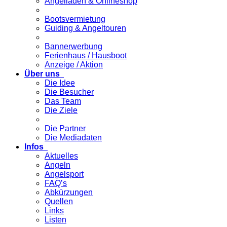
Angelladen & Onlineshop
Bootsvermietung
Guiding & Angeltouren
Bannerwerbung
Ferienhaus / Hausboot
Anzeige / Aktion
Über uns
Die Idee
Die Besucher
Das Team
Die Ziele
Die Partner
Die Mediadaten
Infos
Aktuelles
Angeln
Angelsport
FAQ’s
Abkürzungen
Quellen
Links
Listen