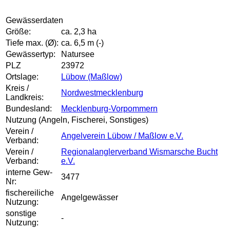
Gewässerdaten
Größe:
ca. 2,3 ha
Tiefe max. (Ø):
ca. 6,5 m (-)
Gewässertyp:
Natursee
PLZ
23972
Ortslage:
Lübow (Maßlow)
Kreis /
Nordwestmecklenburg
Landkreis:
Bundesland:
Mecklenburg-Vorpommern
Nutzung (Angeln, Fischerei, Sonstiges)
Verein /
Angelverein Lübow / Maßlow e.V.
Verband:
Verein /
Regionalanglerverband Wismarsche Bucht
Verband:
e.V.
interne Gew-
3477
Nr:
fischereiliche
Angelgewässer
Nutzung:
sonstige
-
Nutzung: