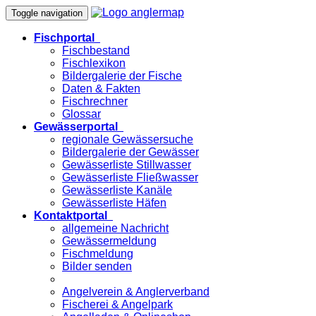
Toggle navigation
Fischportal
Fischbestand
Fischlexikon
Bildergalerie der Fische
Daten & Fakten
Fischrechner
Glossar
Gewässerportal
regionale Gewässersuche
Bildergalerie der Gewässer
Gewässerliste Stillwasser
Gewässerliste Fließwasser
Gewässerliste Kanäle
Gewässerliste Häfen
Kontaktportal
allgemeine Nachricht
Gewässermeldung
Fischmeldung
Bilder senden
Angelverein & Anglerverband
Fischerei & Angelpark