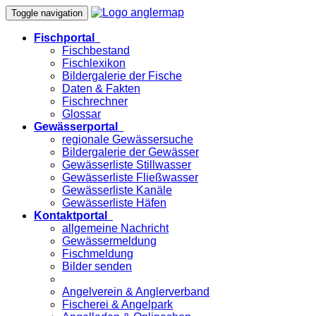
Toggle navigation
Fischportal
Fischbestand
Fischlexikon
Bildergalerie der Fische
Daten & Fakten
Fischrechner
Glossar
Gewässerportal
regionale Gewässersuche
Bildergalerie der Gewässer
Gewässerliste Stillwasser
Gewässerliste Fließwasser
Gewässerliste Kanäle
Gewässerliste Häfen
Kontaktportal
allgemeine Nachricht
Gewässermeldung
Fischmeldung
Bilder senden
Angelverein & Anglerverband
Fischerei & Angelpark