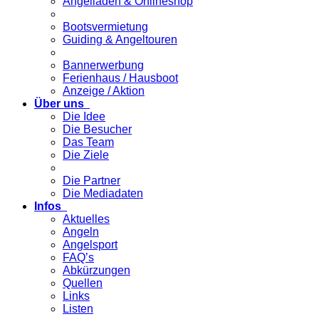
Angelladen & Onlineshop
Bootsvermietung
Guiding & Angeltouren
Bannerwerbung
Ferienhaus / Hausboot
Anzeige / Aktion
Über uns
Die Idee
Die Besucher
Das Team
Die Ziele
Die Partner
Die Mediadaten
Infos
Aktuelles
Angeln
Angelsport
FAQ’s
Abkürzungen
Quellen
Links
Listen