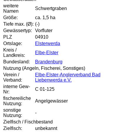
weitere
Schwertgraben
Namen
Größe:
ca. 1,5 ha
Tiefe max. (Ø):
(-)
Gewässertyp:
Vorfluter
PLZ
04910
Ortslage:
Elsterwerda
Kreis /
Elbe-Elster
Landkreis:
Bundesland:
Brandenburg
Nutzung (Angeln, Fischerei, Sonstiges)
Verein /
Elbe-Elster-Anglerverband Bad
Verband:
Liebenwerda e.V.
interne Gew-
C 01-125
Nr:
fischereiliche
Angelgewässer
Nutzung:
sonstige
-
Nutzung:
Zielfisch / Fischbestand
Zielfisch:
unbekannt