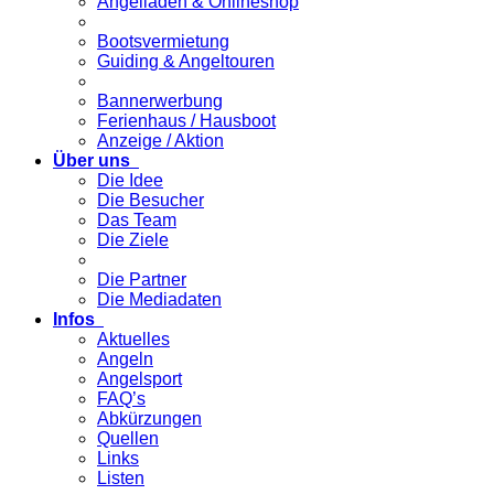
Angelladen & Onlineshop
Bootsvermietung
Guiding & Angeltouren
Bannerwerbung
Ferienhaus / Hausboot
Anzeige / Aktion
Über uns
Die Idee
Die Besucher
Das Team
Die Ziele
Die Partner
Die Mediadaten
Infos
Aktuelles
Angeln
Angelsport
FAQ’s
Abkürzungen
Quellen
Links
Listen