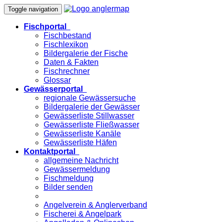
Toggle navigation
Fischportal
Fischbestand
Fischlexikon
Bildergalerie der Fische
Daten & Fakten
Fischrechner
Glossar
Gewässerportal
regionale Gewässersuche
Bildergalerie der Gewässer
Gewässerliste Stillwasser
Gewässerliste Fließwasser
Gewässerliste Kanäle
Gewässerliste Häfen
Kontaktportal
allgemeine Nachricht
Gewässermeldung
Fischmeldung
Bilder senden
Angelverein & Anglerverband
Fischerei & Angelpark