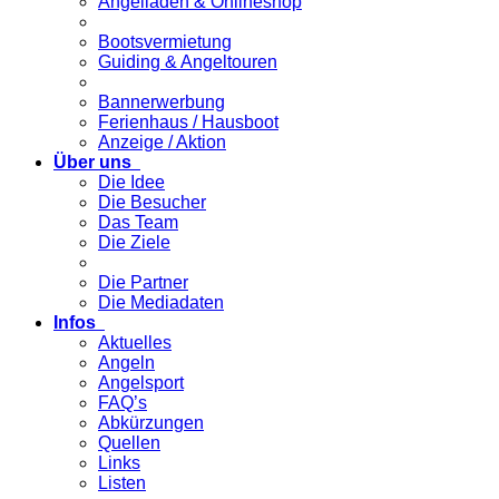
Angelladen & Onlineshop
Bootsvermietung
Guiding & Angeltouren
Bannerwerbung
Ferienhaus / Hausboot
Anzeige / Aktion
Über uns
Die Idee
Die Besucher
Das Team
Die Ziele
Die Partner
Die Mediadaten
Infos
Aktuelles
Angeln
Angelsport
FAQ’s
Abkürzungen
Quellen
Links
Listen