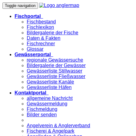
Toggle navigation
Fischportal
Fischbestand
Fischlexikon
Bildergalerie der Fische
Daten & Fakten
Fischrechner
Glossar
Gewässerportal
regionale Gewässersuche
Bildergalerie der Gewässer
Gewässerliste Stillwasser
Gewässerliste Fließwasser
Gewässerliste Kanäle
Gewässerliste Häfen
Kontaktportal
allgemeine Nachricht
Gewässermeldung
Fischmeldung
Bilder senden
Angelverein & Anglerverband
Fischerei & Angelpark