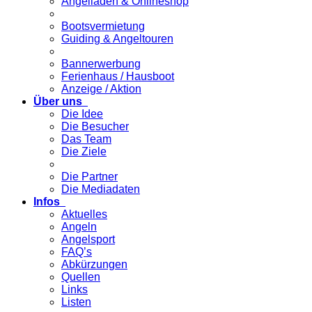
Angelladen & Onlineshop
Bootsvermietung
Guiding & Angeltouren
Bannerwerbung
Ferienhaus / Hausboot
Anzeige / Aktion
Über uns
Die Idee
Die Besucher
Das Team
Die Ziele
Die Partner
Die Mediadaten
Infos
Aktuelles
Angeln
Angelsport
FAQ’s
Abkürzungen
Quellen
Links
Listen