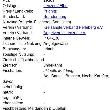
PLZ
19309
Ortslage:
Lenzen / Elbe
Kreis / Landkreis:
Prignitz
Bundesland:
Brandenburg
Nutzung (Angeln, Fischerei, Sonstiges)
Verein / Verband:
Kreisanglerverband Perleberg e.V.
Verein / Verband:
Angelverein Lenzen e.V.
interne Gew-Nr:
P 04-130
fischereiliche Nutzung:
Angelgewässer
Bootsangeln:
erlaubt
sonstige Nutzung:
-
Zielfisch / Fischbestand
Zielfisch:
unbekannt
Fischarten:
aktuelle Meldung:
Aal, Barsch, Brassen, Hecht, Karpfen,
davon
sehr häufig:
-
häufig:
-
regelmäßig:
-
eher selten:
-
Fischbestand, Meldungen & Quellen