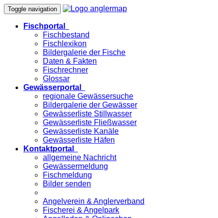
Toggle navigation
Fischportal
Fischbestand
Fischlexikon
Bildergalerie der Fische
Daten & Fakten
Fischrechner
Glossar
Gewässerportal
regionale Gewässersuche
Bildergalerie der Gewässer
Gewässerliste Stillwasser
Gewässerliste Fließwasser
Gewässerliste Kanäle
Gewässerliste Häfen
Kontaktportal
allgemeine Nachricht
Gewässermeldung
Fischmeldung
Bilder senden
Angelverein & Anglerverband
Fischerei & Angelpark