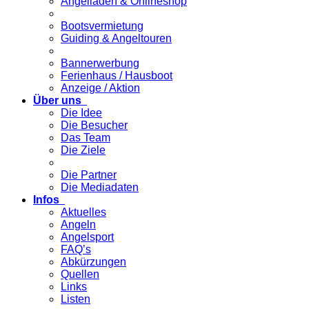
Angelladen & Onlineshop
Bootsvermietung
Guiding & Angeltouren
Bannerwerbung
Ferienhaus / Hausboot
Anzeige / Aktion
Über uns
Die Idee
Die Besucher
Das Team
Die Ziele
Die Partner
Die Mediadaten
Infos
Aktuelles
Angeln
Angelsport
FAQ’s
Abkürzungen
Quellen
Links
Listen